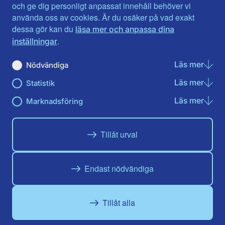
Jönköpings län
Västernorrland
och ge dig personligt anpassat innehåll behöver vi
Kalmar län
Västmanland
använda oss av cookies. Är du osäker på vad exakt
Kronobergs län
Örebro län
dessa gör kan du
läsa mer och anpassa dina
Norrbotten
Östergötland
.
inställningar
Skåne län
Läs mer
om N
Nödvändiga
Du hittar oss här på sociala medier
Läs mer
om St
Statistik
Facebook
X
Instagram
Linkedin
Youtube
Läs mer
om Ma
Marknadsföring
Tillåt urval
Endast nödvändiga
Tillåt alla