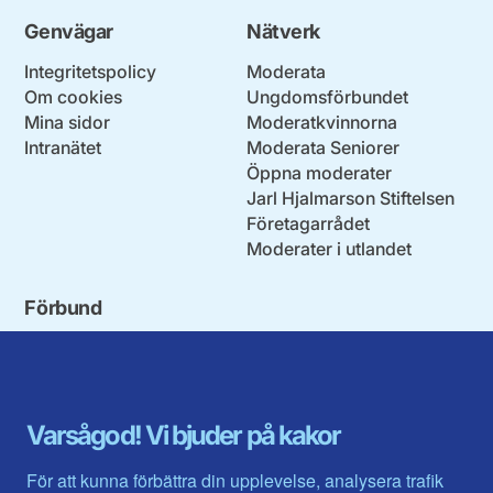
Genvägar
Nätverk
Integritetspolicy
Moderata
Om cookies
Ungdomsförbundet
Mina sidor
Moderatkvinnorna
Intranätet
Moderata Seniorer
Öppna moderater
Jarl Hjalmarson Stiftelsen
Företagarrådet
Moderater i utlandet
Förbund
Blekinge län
Stockholms stad och län
Dalarna
Södermanlands län
Gotland
Uppsala län
Gävleborg
Värmlands län
Varsågod! Vi bjuder på kakor
Halland
Västerbotten
Jämtlands län
Västra Götaland
För att kunna förbättra din upplevelse, analysera trafik