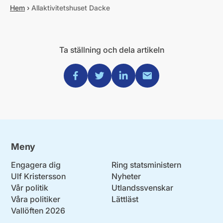
Hem
›
Allaktivitetshuset Dacke
Ta ställning och dela artikeln
Dela via Facebook
Dela via Twitter
Dela via Linkedin
Dela via Mail
Meny
Engagera dig
Ring statsministern
Ulf Kristersson
Nyheter
Vår politik
Utlandssvenskar
Våra politiker
Lättläst
Vallöften 2026