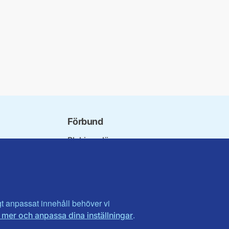
Förbund
Blekinge län
bundet
Dalarna
norna
Gotland
niorer
Gävleborg
ater
Halland
son
Visa fler ...
igt anpassat innehåll behöver vi
.
 mer och anpassa dina inställningar
et