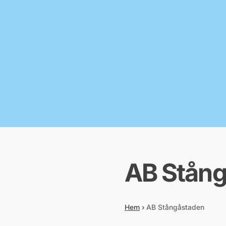
AB Stån
Hem
›
AB Stångåstaden