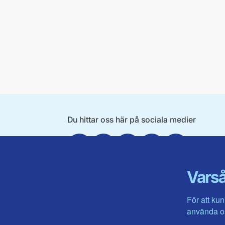
Du hittar oss här på sociala medier
Facebook
X
Instagram
Linkedin
Youtube
Varså
För att kun
använda os