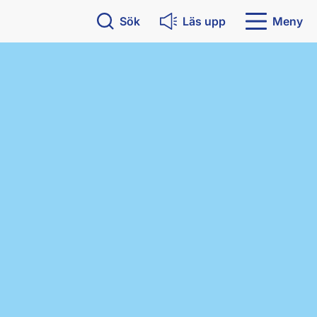
Sök
Läs upp
Meny