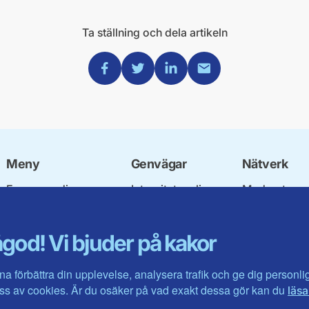
Ta ställning och dela artikeln
Dela via Facebook
Dela via Twitter
Dela via Linkedin
Dela via Mail
Meny
Genvägar
Nätverk
Engagera dig
Integritetspolicy
Moderata
Ulf Kristersson
Om cookies
Ungdomsför
Vår politik
Mina sidor
Moderatkvin
god! Vi bjuder på kakor
Våra politiker
Intranätet
Moderata Se
Vallöften 2026
Öppna moder
Visa fler ...
Jarl Hjalmar
na förbättra din upplevelse, analysera trafik och ge dig personl
Stiftelsen
s av cookies. Är du osäker på vad exakt dessa gör kan du
läsa
Företagarråd