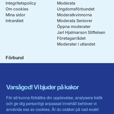
Integritetspolicy
Moderata
Om cookies
Ungdomsförbundet
Mina sidor
Moderatkvinnorna
Intranätet
Moderata Seniorer
Öppna moderater
Jarl Hjalmarson Stiftelsen
Företagarrådet
Moderater i utlandet
Förbund
Blekinge län
Stockholms stad och län
Dalarna
Södermanlands län
Gotland
Uppsala län
Gävleborg
Värmlands län
Varsågod! Vi bjuder på kakor
Halland
Västerbotten
Jämtlands län
Västra Götaland
För att kunna förbättra din upplevelse, analysera trafik
Jönköpings län
Västernorrland
och ge dig personligt anpassat innehåll behöver vi
Kalmar län
Västmanland
använda oss av cookies. Är du osäker på vad exakt
Kronobergs län
Örebro län