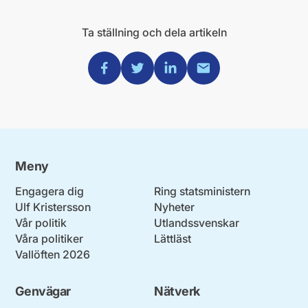
Ta ställning och dela artikeln
Dela via Facebook
Dela via Twitter
Dela via Linkedin
Dela via Mail
Meny
Engagera dig
Ring statsministern
Ulf Kristersson
Nyheter
Vår politik
Utlandssvenskar
Våra politiker
Lättläst
Vallöften 2026
Genvägar
Nätverk