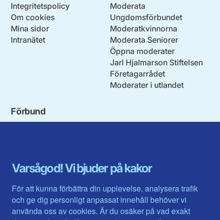
Integritetspolicy
Moderata
Om cookies
Ungdomsförbundet
Mina sidor
Moderatkvinnorna
Intranätet
Moderata Seniorer
Öppna moderater
Jarl Hjalmarson Stiftelsen
Företagarrådet
Moderater i utlandet
Förbund
Blekinge län
Stockholms stad och län
Dalarna
Södermanlands län
Gotland
Uppsala län
Gävleborg
Värmlands län
Varsågod! Vi bjuder på kakor
Halland
Västerbotten
Jämtlands län
Västra Götaland
För att kunna förbättra din upplevelse, analysera trafik
Jönköpings län
Västernorrland
och ge dig personligt anpassat innehåll behöver vi
Kalmar län
Västmanland
använda oss av cookies. Är du osäker på vad exakt
Kronobergs län
Örebro län