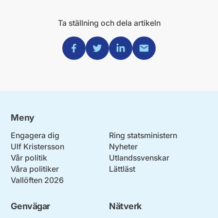
Ta ställning och dela artikeln
Dela via Facebook
Dela via Twitter
Dela via Linkedin
Dela via Mail
Meny
Engagera dig
Ring statsministern
Ulf Kristersson
Nyheter
Vår politik
Utlandssvenskar
Våra politiker
Lättläst
Vallöften 2026
Genvägar
Nätverk