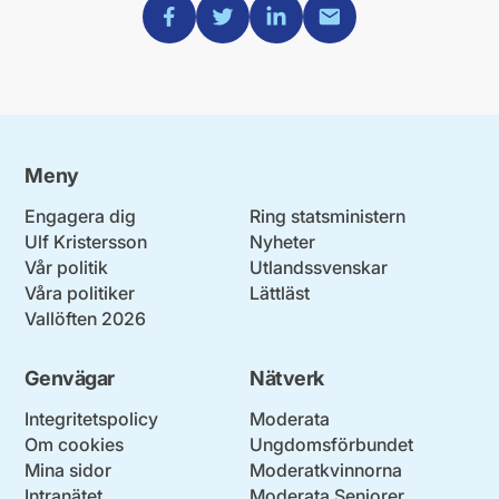
Dela via Facebook
Dela via Twitter
Dela via Linkedin
Dela via Mail
Meny
Engagera dig
Ring statsministern
Ulf Kristersson
Nyheter
Vår politik
Utlandssvenskar
Våra politiker
Lättläst
Vallöften 2026
Genvägar
Nätverk
Integritetspolicy
Moderata
Om cookies
Ungdomsförbundet
Mina sidor
Moderatkvinnorna
Intranätet
Moderata Seniorer