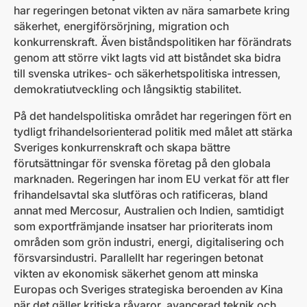
har regeringen betonat vikten av nära samarbete kring
säkerhet, energiförsörjning, migration och
konkurrenskraft. Även biståndspolitiken har förändrats
genom att större vikt lagts vid att biståndet ska bidra
till svenska utrikes- och säkerhetspolitiska intressen,
demokratiutveckling och långsiktig stabilitet.
På det handelspolitiska området har regeringen fört en
tydligt frihandelsorienterad politik med målet att stärka
Sveriges konkurrenskraft och skapa bättre
förutsättningar för svenska företag på den globala
marknaden. Regeringen har inom EU verkat för att fler
frihandelsavtal ska slutföras och ratificeras, bland
annat med Mercosur, Australien och Indien, samtidigt
som exportfrämjande insatser har prioriterats inom
områden som grön industri, energi, digitalisering och
försvarsindustri. Parallellt har regeringen betonat
vikten av ekonomisk säkerhet genom att minska
Europas och Sveriges strategiska beroenden av Kina
när det gäller kritiska råvaror, avancerad teknik och