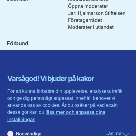
Öppna moderater
Jarl Hjalmarson Stiftelsen
Företagarrådet
Moderater i utlandet
Förbund
Blekinge län
Stockholms stad och län
Dalarna
Södermanlands län
Gotland
Uppsala län
Gävleborg
Värmlands län
Varsågod! Vi bjuder på kakor
Halland
Västerbotten
Jämtlands län
Västra Götaland
För att kunna förbättra din upplevelse, analysera trafik
Jönköpings län
Västernorrland
och ge dig personligt anpassat innehåll behöver vi
Kalmar län
Västmanland
använda oss av cookies. Är du osäker på vad exakt
Kronobergs län
Örebro län
dessa gör kan du
läsa mer och anpassa dina
Norrbotten
Östergötland
.
inställningar
Skåne län
Läs mer
om N
Nödvändiga