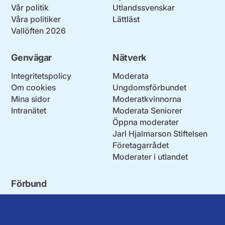
Vår politik
Utlandssvenskar
Våra politiker
Lättläst
Vallöften 2026
Genvägar
Nätverk
Integritetspolicy
Moderata
Om cookies
Ungdomsförbundet
Mina sidor
Moderatkvinnorna
Intranätet
Moderata Seniorer
Öppna moderater
Jarl Hjalmarson Stiftelsen
Företagarrådet
Moderater i utlandet
Förbund
Blekinge län
Stockholms stad och län
Dalarna
Södermanlands län
Gotland
Uppsala län