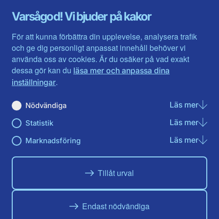
Gävleborg
Värmlands län
Varsågod! Vi bjuder på kakor
Halland
Västerbotten
Jämtlands län
Västra Götaland
För att kunna förbättra din upplevelse, analysera trafik
Jönköpings län
Västernorrland
och ge dig personligt anpassat innehåll behöver vi
Kalmar län
Västmanland
använda oss av cookies. Är du osäker på vad exakt
Kronobergs län
Örebro län
dessa gör kan du
läsa mer och anpassa dina
Norrbotten
Östergötland
.
inställningar
Skåne län
Läs mer
om N
Nödvändiga
Du hittar oss här på sociala medier
Läs mer
om St
Statistik
Facebook
X
Instagram
Linkedin
Youtube
Läs mer
om Ma
Marknadsföring
Tillåt urval
Endast nödvändiga