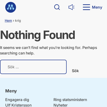
G
Till startsidan
å
Meny
Sök
Läs upp
d
i
Hem
›
krig
r
e
Nothing Found
k
t
t
i
It seems we can’t find what you’re looking for. Perhaps
l
searching can help.
l
i
S
n
ö
n
k
e
e
h
f
å
t
l
Meny
e
l
r
Engagera dig
Ring statsministern
:
Ulf Kristersson
Nyheter