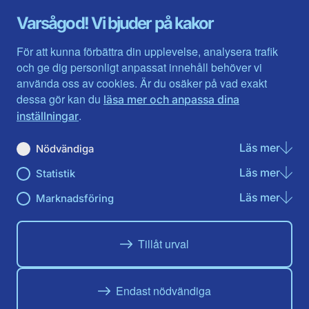
Gävleborg
Värmlands län
Varsågod! Vi bjuder på kakor
Halland
Västerbotten
Jämtlands län
Västra Götaland
För att kunna förbättra din upplevelse, analysera trafik
Jönköpings län
Västernorrland
och ge dig personligt anpassat innehåll behöver vi
Kalmar län
Västmanland
använda oss av cookies. Är du osäker på vad exakt
Kronobergs län
Örebro län
dessa gör kan du
läsa mer och anpassa dina
Norrbotten
Östergötland
.
inställningar
Skåne län
Läs mer
om N
Nödvändiga
Du hittar oss här på sociala medier
Läs mer
om St
Statistik
Facebook
X
Instagram
Linkedin
Youtube
Läs mer
om Ma
Marknadsföring
Tillåt urval
Endast nödvändiga