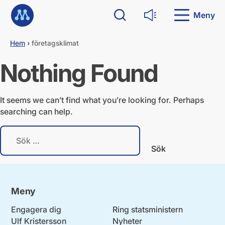
G
Till startsidan
å
Meny
Sök
Läs upp
d
i
Hem
›
företagsklimat
r
e
Nothing Found
k
t
t
i
It seems we can’t find what you’re looking for. Perhaps
l
searching can help.
l
i
S
n
ö
n
k
e
e
h
f
å
t
l
Meny
e
l
r
Engagera dig
Ring statsministern
:
Ulf Kristersson
Nyheter