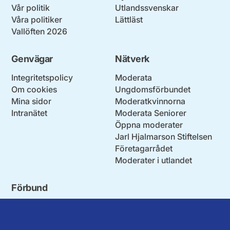
Vår politik
Utlandssvenskar
Våra politiker
Lättläst
Vallöften 2026
Genvägar
Nätverk
Integritetspolicy
Moderata
Om cookies
Ungdomsförbundet
Mina sidor
Moderatkvinnorna
Intranätet
Moderata Seniorer
Öppna moderater
Jarl Hjalmarson Stiftelsen
Företagarrådet
Moderater i utlandet
Förbund
Blekinge län
Stockholms stad och län
Dalarna
Södermanlands län
Gotland
Uppsala län