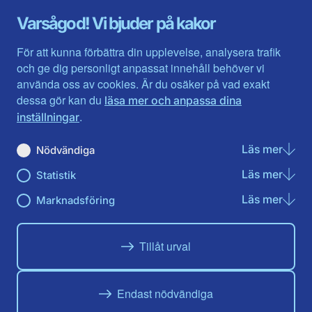
Gävleborg
Värmlands län
Varsågod! Vi bjuder på kakor
Halland
Västerbotten
Jämtlands län
Västra Götaland
För att kunna förbättra din upplevelse, analysera trafik
Jönköpings län
Västernorrland
och ge dig personligt anpassat innehåll behöver vi
Kalmar län
Västmanland
använda oss av cookies. Är du osäker på vad exakt
Kronobergs län
Örebro län
dessa gör kan du
läsa mer och anpassa dina
Norrbotten
Östergötland
.
inställningar
Skåne län
Läs mer
om N
Nödvändiga
Du hittar oss här på sociala medier
Läs mer
om St
Statistik
Facebook
X
Instagram
Linkedin
Youtube
Läs mer
om Ma
Marknadsföring
Tillåt urval
Endast nödvändiga