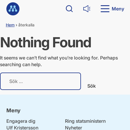
G
Till startsidan
å
Meny
Sök
Läs upp
d
i
Hem
›
återkalla
r
e
Nothing Found
k
t
t
i
It seems we can’t find what you’re looking for. Perhaps
l
searching can help.
l
i
S
n
ö
n
k
e
e
h
f
å
t
l
Meny
e
l
r
Engagera dig
Ring statsministern
:
Ulf Kristersson
Nyheter