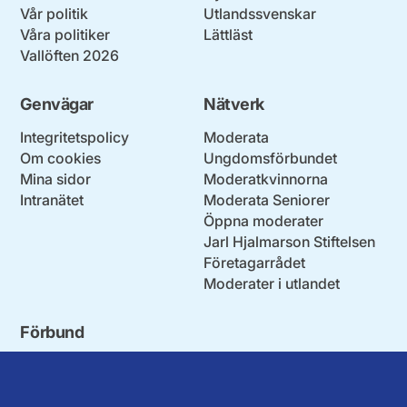
Vår politik
Utlandssvenskar
Våra politiker
Lättläst
Vallöften 2026
Genvägar
Nätverk
Integritetspolicy
Moderata
Om cookies
Ungdomsförbundet
Mina sidor
Moderatkvinnorna
Intranätet
Moderata Seniorer
Öppna moderater
Jarl Hjalmarson Stiftelsen
Företagarrådet
Moderater i utlandet
Förbund
Blekinge län
Stockholms stad och län
Dalarna
Södermanlands län
Gotland
Uppsala län