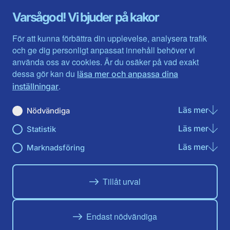
Gävleborg
Värmlands län
Varsågod! Vi bjuder på kakor
Halland
Västerbotten
Jämtlands län
Västra Götaland
För att kunna förbättra din upplevelse, analysera trafik
Jönköpings län
Västernorrland
och ge dig personligt anpassat innehåll behöver vi
Kalmar län
Västmanland
använda oss av cookies. Är du osäker på vad exakt
Kronobergs län
Örebro län
dessa gör kan du
läsa mer och anpassa dina
Norrbotten
Östergötland
.
inställningar
Skåne län
Läs mer
om N
Nödvändiga
Du hittar oss här på sociala medier
Läs mer
om St
Statistik
Facebook
X
Instagram
Linkedin
Youtube
Läs mer
om Ma
Marknadsföring
Tillåt urval
Endast nödvändiga