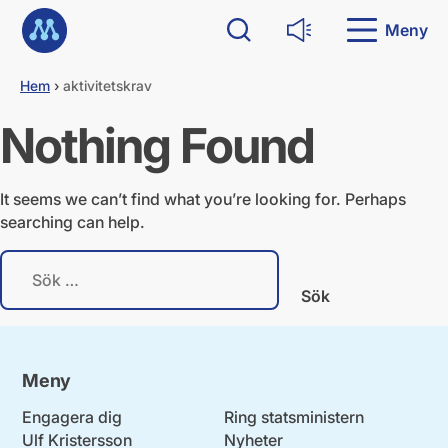
G
Till startsidan
å
Meny
Sök
Läs upp
d
i
Hem
›
aktivitetskrav
r
e
Nothing Found
k
t
t
i
It seems we can’t find what you’re looking for. Perhaps
l
searching can help.
l
i
S
n
ö
n
k
e
e
h
f
å
t
l
Meny
e
l
r
Engagera dig
Ring statsministern
:
Ulf Kristersson
Nyheter