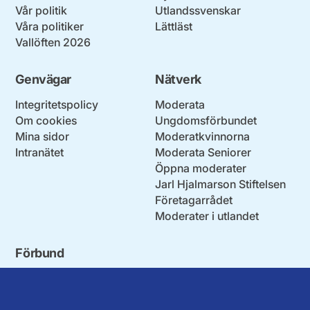
Vår politik
Utlandssvenskar
Våra politiker
Lättläst
Vallöften 2026
Genvägar
Nätverk
Integritetspolicy
Moderata
Om cookies
Ungdomsförbundet
Mina sidor
Moderatkvinnorna
Intranätet
Moderata Seniorer
Öppna moderater
Jarl Hjalmarson Stiftelsen
Företagarrådet
Moderater i utlandet
Förbund
Blekinge län
Stockholms stad och län
Dalarna
Södermanlands län
Gotland
Uppsala län