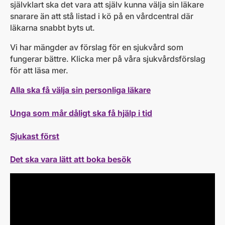
självklart ska det vara att själv kunna välja sin läkare
snarare än att stå listad i kö på en vårdcentral där
läkarna snabbt byts ut.
Vi har mängder av förslag för en sjukvård som
fungerar bättre. Klicka mer på våra sjukvårdsförslag
för att läsa mer.
Alla ska få välja sin personliga läkare
Unga som mår dåligt ska få hjälp i tid
Sjukast först
Det ska vara lätt att boka besök