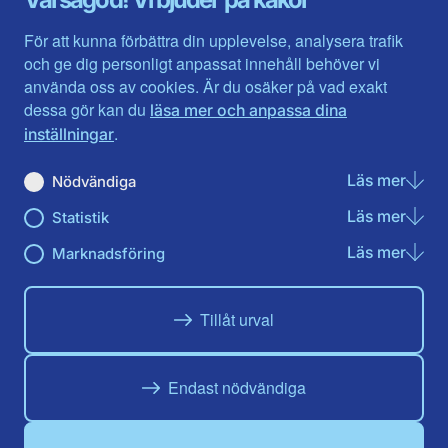
Halland
Västerbotten
Jämtlands län
Västra Götaland
För att kunna förbättra din upplevelse, analysera trafik
Jönköpings län
Västernorrland
och ge dig personligt anpassat innehåll behöver vi
Kalmar län
Västmanland
använda oss av cookies. Är du osäker på vad exakt
Kronobergs län
Örebro län
dessa gör kan du
läsa mer och anpassa dina
Norrbotten
Östergötland
.
inställningar
Skåne län
Läs mer
om N
Nödvändiga
Du hittar oss här på sociala medier
Läs mer
om St
Statistik
Facebook
Twitter
Instagram
Linkedin
Youtube
Läs mer
om Ma
Marknadsföring
Tillåt urval
Endast nödvändiga