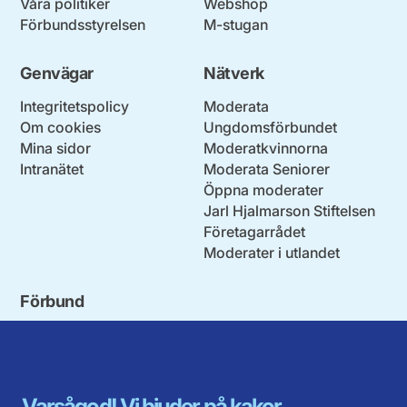
Våra politiker
Webshop
Förbundsstyrelsen
M-stugan
Genvägar
Nätverk
Integritetspolicy
Moderata
Om cookies
Ungdomsförbundet
Mina sidor
Moderatkvinnorna
Intranätet
Moderata Seniorer
Öppna moderater
Jarl Hjalmarson Stiftelsen
Företagarrådet
Moderater i utlandet
Förbund
Blekinge län
Stockholms stad och län
Dalarna
Södermanlands län
Gotland
Uppsala län
Gävleborg
Värmlands län
Varsågod! Vi bjuder på kakor