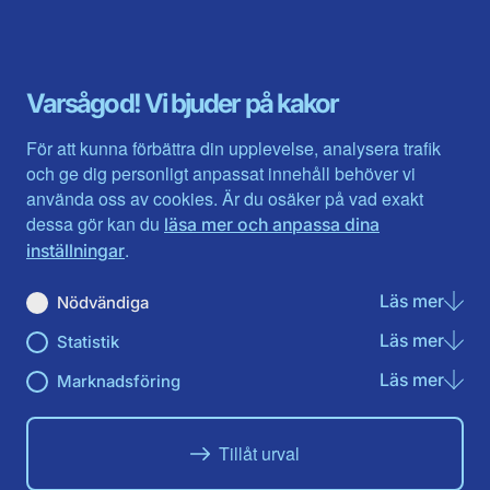
Blekinge län
Stockholms stad och län
Dalarna
Södermanlands län
Gotland
Uppsala län
Gävleborg
Värmlands län
Varsågod! Vi bjuder på kakor
Halland
Västerbotten
Jämtlands län
Västra Götaland
För att kunna förbättra din upplevelse, analysera trafik
Jönköpings län
Västernorrland
och ge dig personligt anpassat innehåll behöver vi
Kalmar län
Västmanland
använda oss av cookies. Är du osäker på vad exakt
Kronobergs län
Örebro län
dessa gör kan du
läsa mer och anpassa dina
Norrbotten
Östergötland
.
inställningar
Skåne län
Läs mer
om N
Nödvändiga
Du hittar oss här på sociala medier
Läs mer
om St
Statistik
Facebook
Twitter
Instagram
Linkedin
Youtube
Läs mer
om Ma
Marknadsföring
Tillåt urval