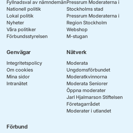
Fyllnadsval av nämndemän
Pressrum Moderaterna i
Nationell politik
Stockholms stad
Lokal politik
Pressrum Moderaterna i
Nyheter
Region Stockholm
Våra politiker
Webshop
Förbundsstyrelsen
M-stugan
Genvägar
Nätverk
Integritetspolicy
Moderata
Om cookies
Ungdomsförbundet
Mina sidor
Moderatkvinnorna
Intranätet
Moderata Seniorer
Öppna moderater
Jarl Hjalmarson Stiftelsen
Företagarrådet
Moderater i utlandet
Förbund