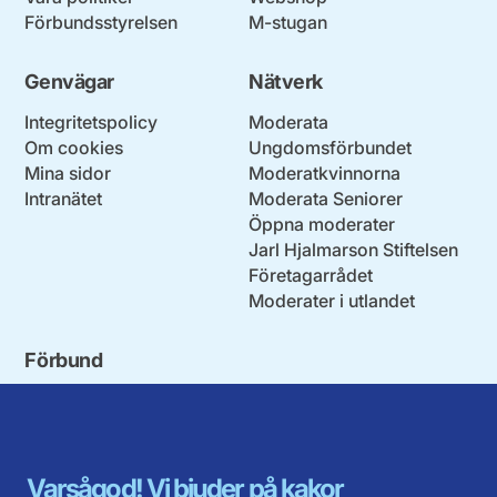
Förbundsstyrelsen
M-stugan
Genvägar
Nätverk
Integritetspolicy
Moderata
Om cookies
Ungdomsförbundet
Mina sidor
Moderatkvinnorna
Intranätet
Moderata Seniorer
Öppna moderater
Jarl Hjalmarson Stiftelsen
Företagarrådet
Moderater i utlandet
Förbund
Blekinge län
Stockholms stad och län
Dalarna
Södermanlands län
Gotland
Uppsala län
Gävleborg
Värmlands län
Varsågod! Vi bjuder på kakor