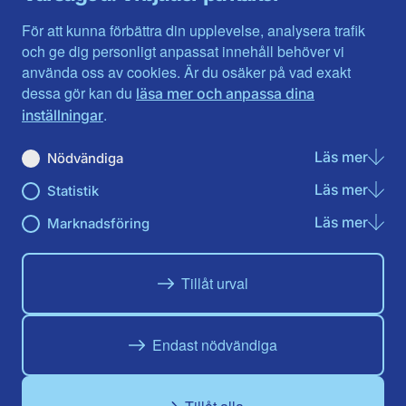
Halland
Västerbotten
Jämtlands län
Västra Götaland
För att kunna förbättra din upplevelse, analysera trafik
Jönköpings län
Västernorrland
och ge dig personligt anpassat innehåll behöver vi
Kalmar län
Västmanland
använda oss av cookies. Är du osäker på vad exakt
Kronobergs län
Örebro län
dessa gör kan du
läsa mer och anpassa dina
Norrbotten
Östergötland
.
inställningar
Skåne län
Läs mer
om N
Nödvändiga
Du hittar oss här på sociala medier
Läs mer
om St
Statistik
Facebook
Twitter
Instagram
Linkedin
Youtube
Läs mer
om Ma
Marknadsföring
Tillåt urval
Endast nödvändiga