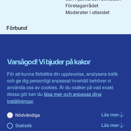
Företagarrådet
Moderater i utlandet
Förbund
Blekinge län
Stockholms stad och län
Dalarna
Södermanlands län
Gotland
Uppsala län
Gävleborg
Värmlands län
Varsågod! Vi bjuder på kakor
Halland
Västerbotten
Jämtlands län
Västra Götaland
För att kunna förbättra din upplevelse, analysera trafik
Jönköpings län
Västernorrland
och ge dig personligt anpassat innehåll behöver vi
Kalmar län
Västmanland
använda oss av cookies. Är du osäker på vad exakt
Kronobergs län
Örebro län
dessa gör kan du
läsa mer och anpassa dina
Norrbotten
Östergötland
.
inställningar
Skåne län
Läs mer
om N
Nödvändiga
Du hittar oss här på sociala medier
Läs mer
om St
Statistik