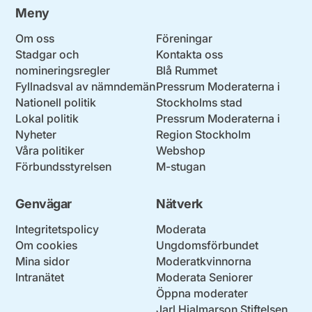
Meny
Om oss
Föreningar
Stadgar och
Kontakta oss
nomineringsregler
Blå Rummet
Fyllnadsval av nämndemän
Pressrum Moderaterna i
Nationell politik
Stockholms stad
Lokal politik
Pressrum Moderaterna i
Nyheter
Region Stockholm
Våra politiker
Webshop
Förbundsstyrelsen
M-stugan
Genvägar
Nätverk
Integritetspolicy
Moderata
Om cookies
Ungdomsförbundet
Mina sidor
Moderatkvinnorna
Intranätet
Moderata Seniorer
Öppna moderater
Jarl Hjalmarson Stiftelsen