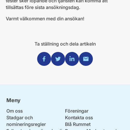
tester sker löpande och tjänsten kan komma att
tillsättas före sista ansökningsdag.
Varmt välkommen med din ansökan!
Ta ställning och dela artikeln
Dela via Facebook
Dela via Twitter
Dela via Linkedin
Dela via Mail
Meny
Om oss
Föreningar
Stadgar och
Kontakta oss
nomineringsregler
Blå Rummet