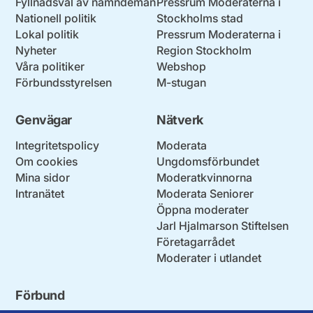
Fyllnadsval av nämndemän
Pressrum Moderaterna i
Nationell politik
Stockholms stad
Lokal politik
Pressrum Moderaterna i
Nyheter
Region Stockholm
Våra politiker
Webshop
Förbundsstyrelsen
M-stugan
Genvägar
Nätverk
Integritetspolicy
Moderata
Om cookies
Ungdomsförbundet
Mina sidor
Moderatkvinnorna
Intranätet
Moderata Seniorer
Öppna moderater
Jarl Hjalmarson Stiftelsen
Företagarrådet
Moderater i utlandet
Förbund