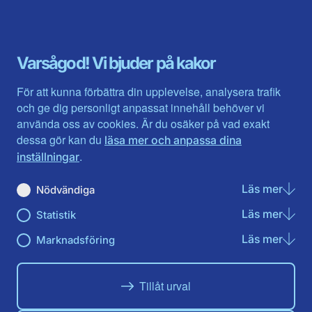
Blekinge län
Stockholms stad och län
Dalarna
Södermanlands län
Gotland
Uppsala län
Gävleborg
Värmlands län
Varsågod! Vi bjuder på kakor
Halland
Västerbotten
Jämtlands län
Västra Götaland
För att kunna förbättra din upplevelse, analysera trafik
Jönköpings län
Västernorrland
och ge dig personligt anpassat innehåll behöver vi
Kalmar län
Västmanland
använda oss av cookies. Är du osäker på vad exakt
Kronobergs län
Örebro län
dessa gör kan du
läsa mer och anpassa dina
Norrbotten
Östergötland
.
inställningar
Skåne län
Läs mer
om N
Nödvändiga
Du hittar oss här på sociala medier
Läs mer
om St
Statistik
Facebook
Twitter
Instagram
Linkedin
Youtube
Läs mer
om Ma
Marknadsföring
Tillåt urval