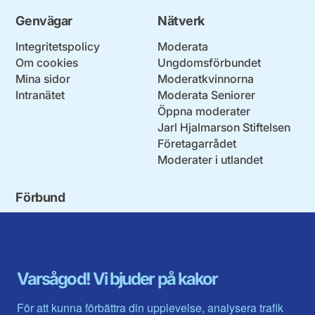
Genvägar
Nätverk
Integritetspolicy
Moderata
Om cookies
Ungdomsförbundet
Mina sidor
Moderatkvinnorna
Intranätet
Moderata Seniorer
Öppna moderater
Jarl Hjalmarson Stiftelsen
Företagarrådet
Moderater i utlandet
Förbund
Blekinge län
Stockholms stad och län
Dalarna
Södermanlands län
Gotland
Uppsala län
Gävleborg
Värmlands län
Varsågod! Vi bjuder på kakor
Halland
Västerbotten
Jämtlands län
Västra Götaland
För att kunna förbättra din upplevelse, analysera trafik