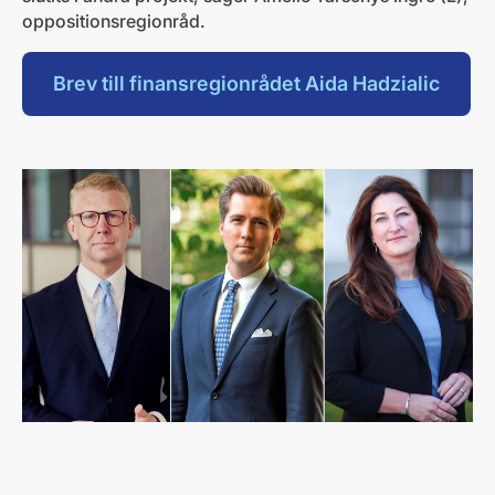
oppositionsregionråd.
Brev till finansregionrådet Aida Hadzialic