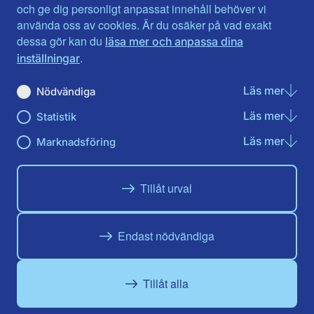
Jönköpings län
Västernorrland
och ge dig personligt anpassat innehåll behöver vi
Kalmar län
Västmanland
använda oss av cookies. Är du osäker på vad exakt
Kronobergs län
Örebro län
dessa gör kan du
läsa mer och anpassa dina
Norrbotten
Östergötland
.
inställningar
Skåne län
Läs mer
om N
Nödvändiga
Du hittar oss här på sociala medier
Läs mer
om St
Statistik
Facebook
Twitter
Instagram
Linkedin
Youtube
Läs mer
om Ma
Marknadsföring
Tillåt urval
Endast nödvändiga
Tillåt alla