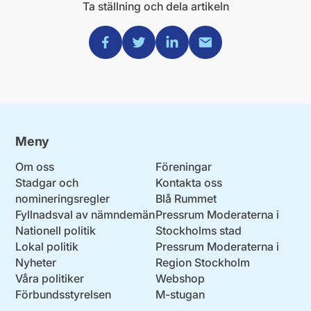
Ta ställning och dela artikeln
Dela via Facebook
Dela via Twitter
Dela via Linkedin
Dela via Mail
Meny
Om oss
Föreningar
Stadgar och
Kontakta oss
nomineringsregler
Blå Rummet
Fyllnadsval av nämndemän
Pressrum Moderaterna i
Nationell politik
Stockholms stad
Lokal politik
Pressrum Moderaterna i
Nyheter
Region Stockholm
Våra politiker
Webshop
Förbundsstyrelsen
M-stugan