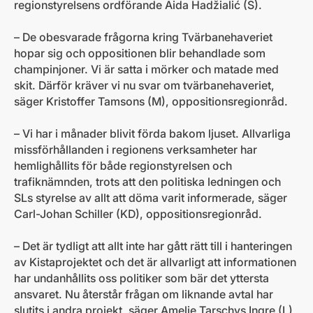
regionstyrelsens ordförande Aida Hadžialić (S).
– De obesvarade frågorna kring Tvärbanehaveriet
hopar sig och oppositionen blir behandlade som
champinjoner. Vi är satta i mörker och matade med
skit. Därför kräver vi nu svar om tvärbanehaveriet,
säger Kristoffer Tamsons (M), oppositionsregionråd.
– Vi har i månader blivit förda bakom ljuset. Allvarliga
missförhållanden i regionens verksamheter har
hemlighållits för både regionstyrelsen och
trafiknämnden, trots att den politiska ledningen och
SLs styrelse av allt att döma varit informerade, säger
Carl-Johan Schiller (KD), oppositionsregionråd.
– Det är tydligt att allt inte har gått rätt till i hanteringen
av Kistaprojektet och det är allvarligt att informationen
har undanhållits oss politiker som bär det yttersta
ansvaret. Nu återstår frågan om liknande avtal har
slutits i andra projekt, säger Amelie Tarschys Ingre (L),