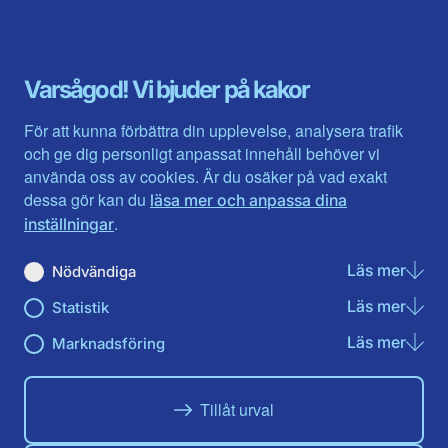
Blekinge län
Stockholms stad och län
Dalarna
Södermanlands län
Gotland
Uppsala län
Gävleborg
Värmlands län
Varsågod! Vi bjuder på kakor
Halland
Västerbotten
Jämtlands län
Västra Götaland
För att kunna förbättra din upplevelse, analysera trafik
Jönköpings län
Västernorrland
och ge dig personligt anpassat innehåll behöver vi
Kalmar län
Västmanland
använda oss av cookies. Är du osäker på vad exakt
Kronobergs län
Örebro län
dessa gör kan du
läsa mer och anpassa dina
Norrbotten
Östergötland
.
inställningar
Skåne län
Läs mer
om N
Nödvändiga
Du hittar oss här på sociala medier
Läs mer
om St
Statistik
Facebook
Twitter
Instagram
Linkedin
Youtube
Läs mer
om Ma
Marknadsföring
Tillåt urval