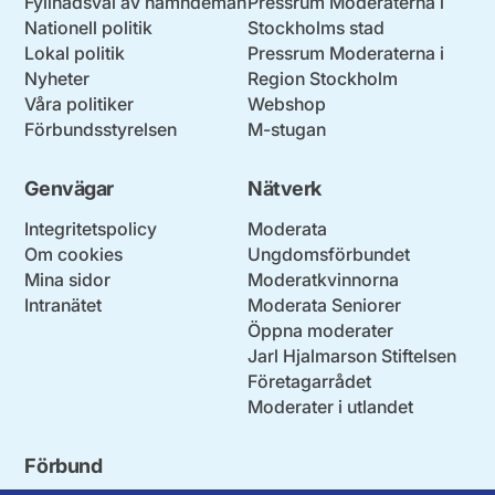
Fyllnadsval av nämndemän
Pressrum Moderaterna i
Nationell politik
Stockholms stad
Lokal politik
Pressrum Moderaterna i
Nyheter
Region Stockholm
Våra politiker
Webshop
Förbundsstyrelsen
M-stugan
Genvägar
Nätverk
Integritetspolicy
Moderata
Om cookies
Ungdomsförbundet
Mina sidor
Moderatkvinnorna
Intranätet
Moderata Seniorer
Öppna moderater
Jarl Hjalmarson Stiftelsen
Företagarrådet
Moderater i utlandet
Förbund