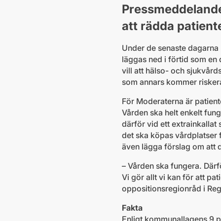
Pressmeddelande:
att rädda patient
Under de senaste dagarna h
läggas ned i förtid som en
vill att hälso- och sjukvård
som annars kommer riskera a
För Moderaterna är patienter
Vården ska helt enkelt fun
därför vid ett extrainkalla
det ska köpas vårdplatser f
även lägga förslag om att d
– Vården ska fungera. Därfö
Vi gör allt vi kan för att p
oppositionsregionråd i Re
Fakta
Enligt kommunallagens 9 p