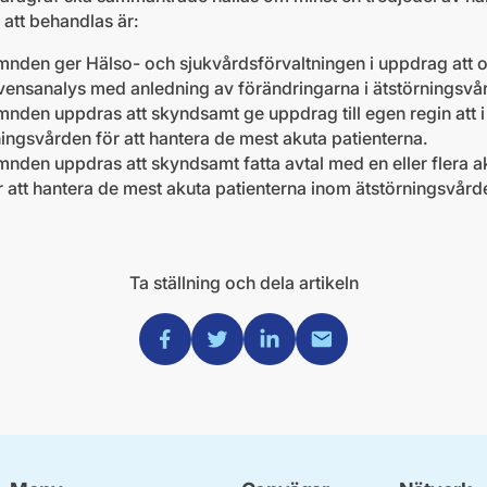
att behandlas är:
mnden ger Hälso- och sjukvårdsförvaltningen i uppdrag at
ensanalys med anledning av förändringarna i ätstörningsvå
den uppdras att skyndsamt ge uppdrag till egen regin att i 
ingsvården för att hantera de mest akuta patienterna.
nden uppdras att skyndsamt fatta avtal med en eller flera
 att hantera de mest akuta patienterna inom ätstörningsvård
Ta ställning och dela artikeln
Dela via Facebook
Dela via Twitter
Dela via Linkedin
Dela via Mail