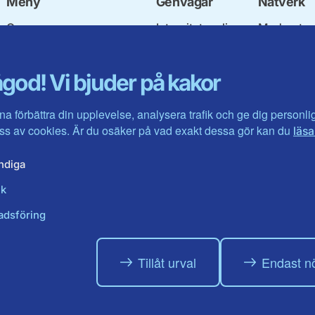
Meny
Genvägar
Nätverk
Om oss
Integritetspolicy
Moderata
Stadgar och
Om cookies
Ungdomsf
nomineringsregler
Mina sidor
Moderatkv
god! Vi bjuder på kakor
Fyllnadsval av
Intranätet
Moderata 
nämndemän
Öppna mod
Nationell politik
Jarl Hjalm
na förbättra din upplevelse, analysera trafik och ge dig personl
Lokal politik
Stiftelsen
s av cookies. Är du osäker på vad exakt dessa gör kan du
läsa
Visa fler ...
Företagarr
Moderater 
ndiga
ik
adsföring
Tillåt urval
Endast n