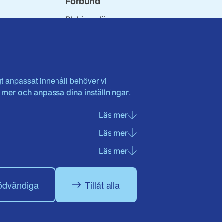
Förbund
Blekinge län
örbundet
Dalarna
innorna
Gotland
Seniorer
Gävleborg
erater
Halland
arson
Visa fler ...
igt anpassat innehåll behöver vi
.
 mer och anpassa dina inställningar
ådet
i utlandet
Läs mer
om Nödvändiga cookies
Läs mer
om Statistik cookies
Läs mer
om Marknadsföring cook
ödvändiga
Tillåt alla