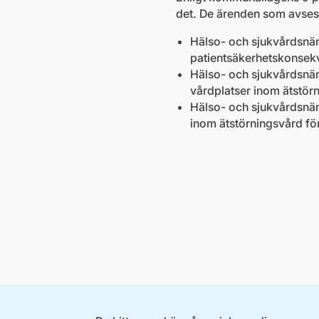
det. De ärenden som avses 
Hälso- och sjukvårdsnä
patientsäkerhetskonsekv
Hälso- och sjukvårdsnämn
vårdplatser inom ätstörn
Hälso- och sjukvårdsnäm
inom ätstörningsvård för