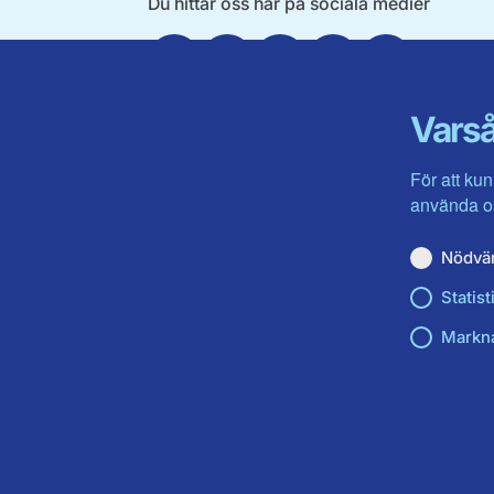
Du hittar oss här på sociala medier
Facebook
Twitter
Instagram
Linkedin
Youtube
Varså
För att kun
använda os
Nödvä
Statist
Markn