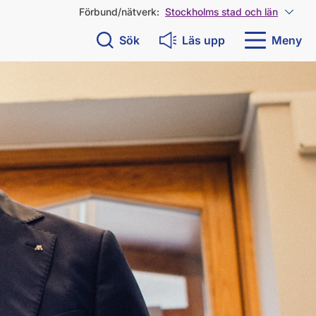
Förbund/nätverk:
Stockholms stad och län
Visa 
Sök
Läs upp
Meny