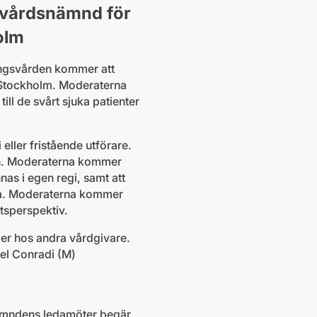
ukvårdsnämnd för
olm
ningsvården kommer att
n Stockholm. Moderaterna
till de svårt sjuka patienter
 eller fristående utförare.
den. Moderaterna kommer
nas i egen regi, samt att
arna. Moderaterna kommer
etsperspektiv.
ller hos andra vårdgivare.
Axel Conradi (M)
nämndens ledamöter begär