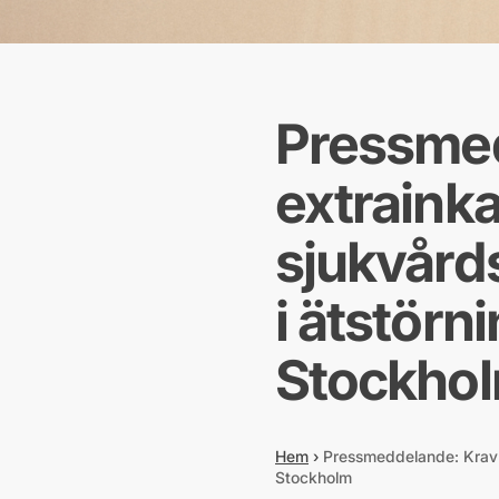
Pressmed
extrainka
sjukvård
i ätstörn
Stockho
Hem
›
Pressmeddelande: Krav p
Stockholm