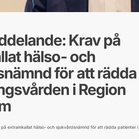
delande: Krav på
llat hälso- och
snämnd för att rädda 
ingsvården i Region
lm
å extrainkallat hälso- och sjukvårdsnämnd för att rädda patienter i