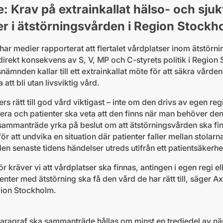
 Krav på extrainkallat hälso- och sj
er i ätstörningsvården i Region Stockh
ar medier rapporterat att flertalet vårdplatser inom ätstör
 direkt konsekvens av S, V, MP och C-styrets politik i Regio
snämnden kallar till ett extrainkallat möte för att säkra vården 
tt bli utan livsviktig vård.
s rätt till god vård viktigast – inte om den drivs av egen regi
gera och patienter ska veta att den finns när man behöver 
t sammanträde yrka på beslut om att ätstörningsvården ska fin
ör att undvika en situation där patienter faller mellan stol
en senaste tidens händelser utreds utifrån ett patientsäkerh
r kräver vi att vårdplatser ska finnas, antingen i egen regi e
atienter med ätstörning ska få den vård de har rätt till, säger 
gion Stockholm.
aragraf ska sammanträde hållas om minst en tredjedel av 