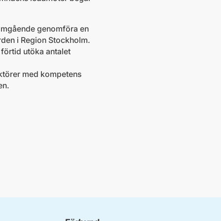
t omgående genomföra en
rden i Region Stockholm.
förtid utöka antalet
 aktörer med kompetens
en.