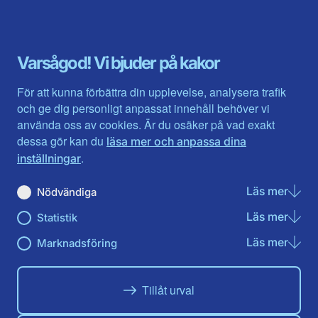
Blekinge län
Stockholms stad och län
Dalarna
Södermanlands län
Gotland
Uppsala län
Gävleborg
Värmlands län
Varsågod! Vi bjuder på kakor
Halland
Västerbotten
Jämtlands län
Västra Götaland
För att kunna förbättra din upplevelse, analysera trafik
Jönköpings län
Västernorrland
och ge dig personligt anpassat innehåll behöver vi
Kalmar län
Västmanland
använda oss av cookies. Är du osäker på vad exakt
Kronobergs län
Örebro län
dessa gör kan du
läsa mer och anpassa dina
Norrbotten
Östergötland
.
inställningar
Skåne län
Läs mer
om N
Nödvändiga
Du hittar oss här på sociala medier
Läs mer
om St
Statistik
Facebook
Twitter
Instagram
Linkedin
Youtube
Läs mer
om Ma
Marknadsföring
Tillåt urval