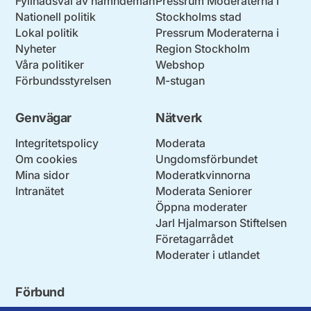
Fyllnadsval av nämndemän
Pressrum Moderaterna i
Nationell politik
Stockholms stad
Lokal politik
Pressrum Moderaterna i
Nyheter
Region Stockholm
Våra politiker
Webshop
Förbundsstyrelsen
M-stugan
Genvägar
Nätverk
Integritetspolicy
Moderata
Om cookies
Ungdomsförbundet
Mina sidor
Moderatkvinnorna
Intranätet
Moderata Seniorer
Öppna moderater
Jarl Hjalmarson Stiftelsen
Företagarrådet
Moderater i utlandet
Förbund