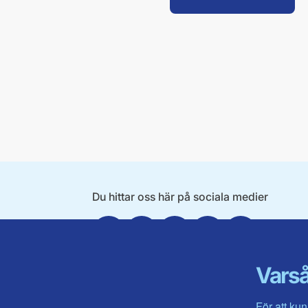
Du hittar oss här på sociala medier
Facebook
Twitter
Instagram
Linkedin
Youtube
Varså
För att kun