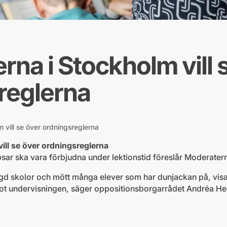
na i Stockholm vill 
reglerna
 vill se över ordningsreglerna
ill se över ordningsreglerna
sar ska vara förbjudna under lektionstid föreslår Moderater
ngd skolor och mött många elever som har dunjackan på, visar
ot undervisningen, säger oppositionsborgarrådet Andréa Hedi