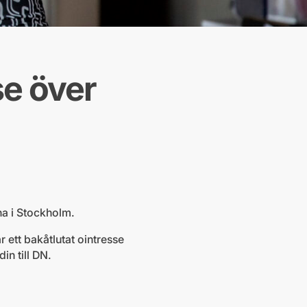
se över
na i Stockholm.
 ett bakåtlutat ointresse
n till DN.