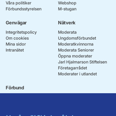
Våra politiker
Webshop
Förbundsstyrelsen
M-stugan
Genvägar
Nätverk
Integritetspolicy
Moderata
Om cookies
Ungdomsförbundet
Mina sidor
Moderatkvinnorna
Intranätet
Moderata Seniorer
Öppna moderater
Jarl Hjalmarson Stiftelsen
Företagarrådet
Moderater i utlandet
Förbund
Blekinge län
Stockholms stad och län
Dalarna
Södermanlands län
Gotland
Uppsala län
Gävleborg
Värmlands län