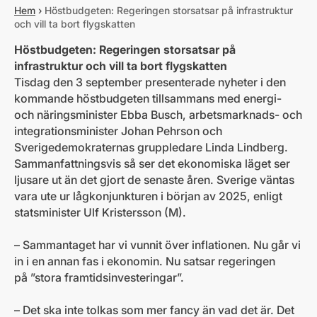
Hem
›
Höstbudgeten: Regeringen storsatsar på infrastruktur
och vill ta bort flygskatten
Höstbudgeten: Regeringen storsatsar på
infrastruktur och vill ta bort flygskatten
Tisdag den 3 september presenterade nyheter i den
kommande höstbudgeten tillsammans med energi-
och näringsminister Ebba Busch, arbetsmarknads- och
integrationsminister Johan Pehrson och
Sverigedemokraternas gruppledare Linda Lindberg.
Sammanfattningsvis så ser det ekonomiska läget ser
ljusare ut än det gjort de senaste åren. Sverige väntas
vara ute ur lågkonjunkturen i början av 2025, enligt
statsminister Ulf Kristersson (M).
– Sammantaget har vi vunnit över inflationen. Nu går vi
in i en annan fas i ekonomin. Nu satsar regeringen
på ”stora framtidsinvesteringar”.
– Det ska inte tolkas som mer fancy än vad det är. Det