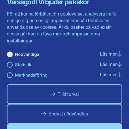
Varsågod! Vi bjuder på kakor
Halland
Västerbotten
Jämtlands län
Västra Götaland
För att kunna förbättra din upplevelse, analysera trafik
Jönköpings län
Västernorrland
och ge dig personligt anpassat innehåll behöver vi
Kalmar län
Västmanland
använda oss av cookies. Är du osäker på vad exakt
Kronobergs län
Örebro län
dessa gör kan du
läsa mer och anpassa dina
Norrbotten
Östergötland
.
inställningar
Skåne län
Läs mer
om N
Nödvändiga
Du hittar oss här på sociala medier
Läs mer
om St
Statistik
Facebook
Twitter
Instagram
Linkedin
Youtube
Läs mer
om Ma
Marknadsföring
Tillåt urval
Endast nödvändiga