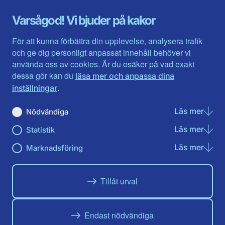
Gotland
Uppsala län
Gävleborg
Värmlands län
Varsågod! Vi bjuder på kakor
Halland
Västerbotten
Jämtlands län
Västra Götaland
För att kunna förbättra din upplevelse, analysera trafik
Jönköpings län
Västernorrland
och ge dig personligt anpassat innehåll behöver vi
Kalmar län
Västmanland
använda oss av cookies. Är du osäker på vad exakt
Kronobergs län
Örebro län
dessa gör kan du
läsa mer och anpassa dina
Norrbotten
Östergötland
.
inställningar
Skåne län
Läs mer
om N
Nödvändiga
Du hittar oss här på sociala medier
Läs mer
om St
Statistik
Facebook
Twitter
Instagram
Linkedin
Youtube
Läs mer
om Ma
Marknadsföring
Tillåt urval
Endast nödvändiga