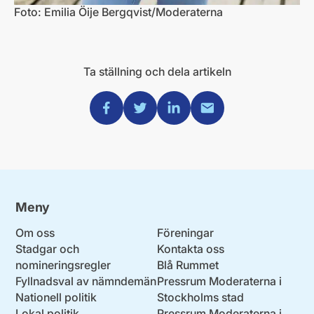
Foto: Emilia Öije Bergqvist/Moderaterna
Ta ställning och dela artikeln
Dela via Facebook
Dela via Twitter
Dela via Linkedin
Dela via Mail
Meny
Om oss
Föreningar
Stadgar och
Kontakta oss
nomineringsregler
Blå Rummet
Fyllnadsval av nämndemän
Pressrum Moderaterna i
Nationell politik
Stockholms stad
Lokal politik
Pressrum Moderaterna i