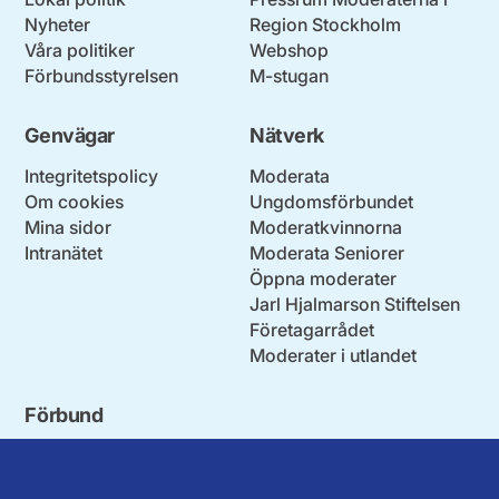
Nyheter
Region Stockholm
Våra politiker
Webshop
Förbundsstyrelsen
M-stugan
Genvägar
Nätverk
Integritetspolicy
Moderata
Om cookies
Ungdomsförbundet
Mina sidor
Moderatkvinnorna
Intranätet
Moderata Seniorer
Öppna moderater
Jarl Hjalmarson Stiftelsen
Företagarrådet
Moderater i utlandet
Förbund
Blekinge län
Stockholms stad och län
Dalarna
Södermanlands län