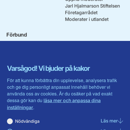
Jarl Hjalmarson Stiftelsen
Företagarrådet
Moderater i utlandet
Förbund
Blekinge län
Stockholms stad och län
Dalarna
Södermanlands län
Gotland
Uppsala län
Gävleborg
Värmlands län
Varsågod! Vi bjuder på kakor
Halland
Västerbotten
Jämtlands län
Västra Götaland
För att kunna förbättra din upplevelse, analysera trafik
Jönköpings län
Västernorrland
och ge dig personligt anpassat innehåll behöver vi
Kalmar län
Västmanland
använda oss av cookies. Är du osäker på vad exakt
Kronobergs län
Örebro län
dessa gör kan du
läsa mer och anpassa dina
Norrbotten
Östergötland
.
inställningar
Skåne län
Läs mer
om N
Nödvändiga
Du hittar oss här på sociala medier