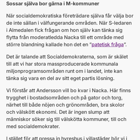
Sossar själva bor gärna i M-kommuner
När socialdemokratiska företrädare själva får välja bor
de inte sällan i välfungerande områden. När S-ledaren
i Almedalen fick frågan om hon själv kan tänka sig
flytta från moderatledda Nacka till ett område med
större blandning kallade hon det en ”
patetisk fråga
”.
Det är talande att Socialdemokraterna, som är skälet
till att vi har stora massproducerade kommunala
miljonprogramsområden runt om i landet, inte kan
tänka sig vara en del av sitt eget partis lösning.
Vi förstår att Andersson vill bo kvar i Nacka. Här finns
trygghet i bostadsområden och på gator och torg,
närhet till både nöjen och grönområden, bra skolor
och välskött ekonomi. Det är ingen slump att
människor söker sig till välskötta kommuner, till och
med socialdemokrater.
I stället för att pressa in hyreshus i villastäder bör vi i