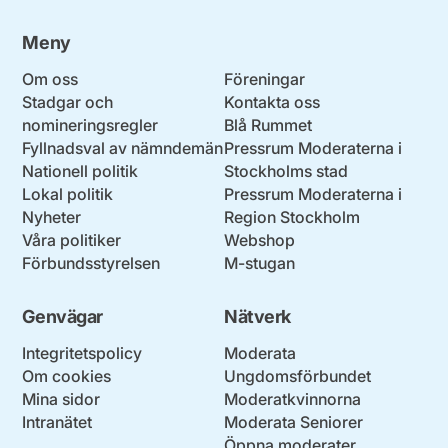
Meny
Om oss
Föreningar
Stadgar och
Kontakta oss
nomineringsregler
Blå Rummet
Fyllnadsval av nämndemän
Pressrum Moderaterna i
Nationell politik
Stockholms stad
Lokal politik
Pressrum Moderaterna i
Nyheter
Region Stockholm
Våra politiker
Webshop
Förbundsstyrelsen
M-stugan
Genvägar
Nätverk
Integritetspolicy
Moderata
Om cookies
Ungdomsförbundet
Mina sidor
Moderatkvinnorna
Intranätet
Moderata Seniorer
Öppna moderater