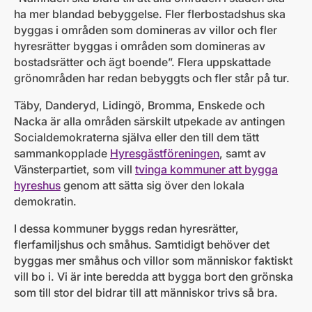
ha mer blandad bebyggelse. Fler flerbostadshus ska
byggas i områden som domineras av villor och fler
hyresrätter byggas i områden som domineras av
bostadsrätter och ägt boende”. Flera uppskattade
grönområden har redan bebyggts och fler står på tur.
Täby, Danderyd, Lidingö, Bromma, Enskede och
Nacka är alla områden särskilt utpekade av antingen
Socialdemokraterna själva eller den till dem tätt
sammankopplade
Hyresgästföreningen
, samt av
Vänsterpartiet, som vill
tvinga kommuner att bygga
hyreshus
genom att sätta sig över den lokala
demokratin.
I dessa kommuner byggs redan hyresrätter,
flerfamiljshus och småhus. Samtidigt behöver det
byggas mer småhus och villor som människor faktiskt
vill bo i. Vi är inte beredda att bygga bort den grönska
som till stor del bidrar till att människor trivs så bra.