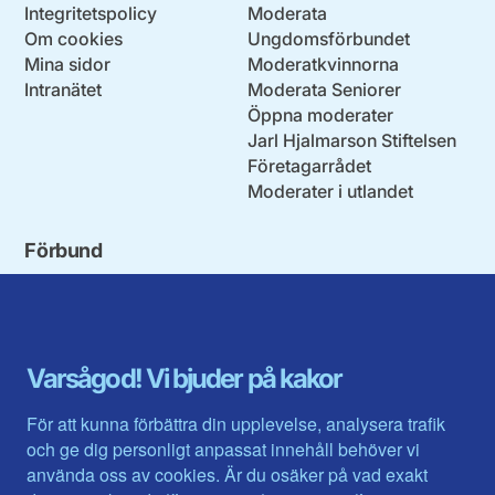
Integritetspolicy
Moderata
Om cookies
Ungdomsförbundet
Mina sidor
Moderatkvinnorna
Intranätet
Moderata Seniorer
Öppna moderater
Jarl Hjalmarson Stiftelsen
Företagarrådet
Moderater i utlandet
Förbund
Blekinge län
Stockholms stad och län
Dalarna
Södermanlands län
Gotland
Uppsala län
Gävleborg
Värmlands län
Varsågod! Vi bjuder på kakor
Halland
Västerbotten
Jämtlands län
Västra Götaland
För att kunna förbättra din upplevelse, analysera trafik
Jönköpings län
Västernorrland
och ge dig personligt anpassat innehåll behöver vi
Kalmar län
Västmanland
använda oss av cookies. Är du osäker på vad exakt
Kronobergs län
Örebro län