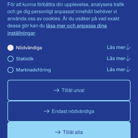
Jämtlands län
Västra Götaland
För att kunna förbättra din upplevelse, analysera trafik
Jönköpings län
Västernorrland
och ge dig personligt anpassat innehåll behöver vi
Kalmar län
Västmanland
använda oss av cookies. Är du osäker på vad exakt
Kronobergs län
Örebro län
dessa gör kan du
läsa mer och anpassa dina
Norrbotten
Östergötland
.
inställningar
Skåne län
Läs mer
om N
Nödvändiga
Du hittar oss här på sociala medier
Läs mer
om St
Statistik
Facebook
Twitter
Instagram
Linkedin
Youtube
Läs mer
om Ma
Marknadsföring
Tillåt urval
Endast nödvändiga
Tillåt alla