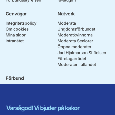
Genvägar
Nätverk
Integritetspolicy
Moderata
Om cookies
Ungdomsförbundet
Mina sidor
Moderatkvinnorna
Intranätet
Moderata Seniorer
Öppna moderater
Jarl Hjalmarson Stiftelsen
Företagarrådet
Moderater i utlandet
Förbund
Blekinge län
Stockholms stad och län
Dalarna
Södermanlands län
Gotland
Uppsala län
Gävleborg
Värmlands län
Varsågod! Vi bjuder på kakor
Halland
Västerbotten