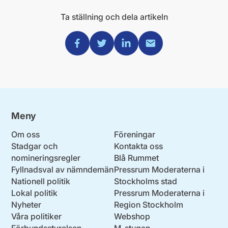
Ta ställning och dela artikeln
Dela via Facebook
Dela via Twitter
Dela via Linkedin
Dela via Mail
Meny
Om oss
Föreningar
Stadgar och
Kontakta oss
nomineringsregler
Blå Rummet
Fyllnadsval av nämndemän
Pressrum Moderaterna i
Nationell politik
Stockholms stad
Lokal politik
Pressrum Moderaterna i
Nyheter
Region Stockholm
Våra politiker
Webshop
Förbundsstyrelsen
M-stugan