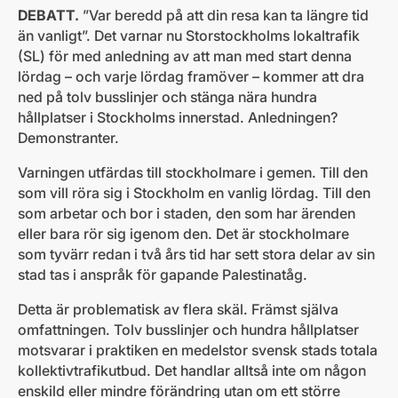
DEBATT.
”Var beredd på att din resa kan ta längre tid
än vanligt”. Det varnar nu Storstockholms lokaltrafik
(SL) för med anledning av att man med start denna
lördag – och varje lördag framöver – kommer att dra
ned på tolv busslinjer och stänga nära hundra
hållplatser i Stockholms innerstad. Anledningen?
Demonstranter.
Varningen utfärdas till stockholmare i gemen. Till den
som vill röra sig i Stockholm en vanlig lördag. Till den
som arbetar och bor i staden, den som har ärenden
eller bara rör sig igenom den. Det är stockholmare
som tyvärr redan i två års tid har sett stora delar av sin
stad tas i anspråk för gapande Palestinatåg.
Detta är problematisk av flera skäl. Främst själva
omfattningen. Tolv busslinjer och hundra hållplatser
motsvarar i praktiken en medelstor svensk stads totala
kollektivtrafikutbud. Det handlar alltså inte om någon
enskild eller mindre förändring utan om ett större