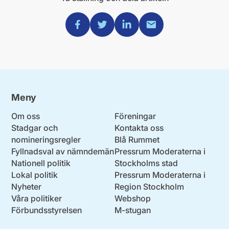
Dela via Facebook
Dela via Twitter
Dela via Linkedin
Dela via Mail
Meny
Om oss
Föreningar
Stadgar och
Kontakta oss
nomineringsregler
Blå Rummet
Fyllnadsval av nämndemän
Pressrum Moderaterna i
Nationell politik
Stockholms stad
Lokal politik
Pressrum Moderaterna i
Nyheter
Region Stockholm
Våra politiker
Webshop
Förbundsstyrelsen
M-stugan