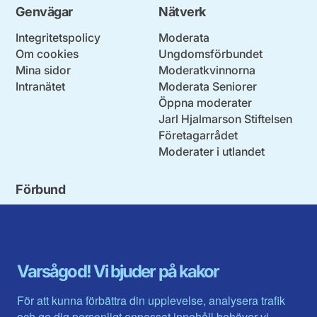
Genvägar
Nätverk
Integritetspolicy
Moderata
Om cookies
Ungdomsförbundet
Mina sidor
Moderatkvinnorna
Intranätet
Moderata Seniorer
Öppna moderater
Jarl Hjalmarson Stiftelsen
Företagarrådet
Moderater i utlandet
Förbund
Blekinge län
Stockholms stad och län
Dalarna
Södermanlands län
Gotland
Uppsala län
Gävleborg
Värmlands län
Varsågod! Vi bjuder på kakor
Halland
Västerbotten
Jämtlands län
Västra Götaland
För att kunna förbättra din upplevelse, analysera trafik
Jönköpings län
Västernorrland
och ge dig personligt anpassat innehåll behöver vi