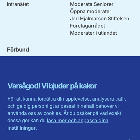
Intranätet
Moderata Seniorer
Öppna moderater
Jarl Hjalmarson Stiftelsen
Företagarrådet
Moderater i utlandet
Förbund
Blekinge län
Stockholms stad och län
Dalarna
Södermanlands län
Gotland
Uppsala län
Gävleborg
Värmlands län
Varsågod! Vi bjuder på kakor
Halland
Västerbotten
Jämtlands län
Västra Götaland
För att kunna förbättra din upplevelse, analysera trafik
Jönköpings län
Västernorrland
och ge dig personligt anpassat innehåll behöver vi
Kalmar län
Västmanland
använda oss av cookies. Är du osäker på vad exakt
Kronobergs län
Örebro län
dessa gör kan du
läsa mer och anpassa dina
Norrbotten
Östergötland
.
inställningar
Skåne län