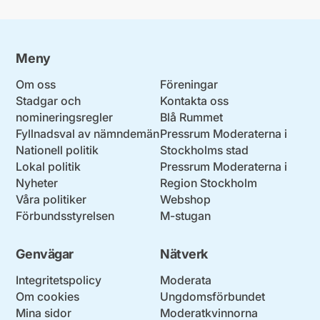
Meny
Om oss
Föreningar
Stadgar och
Kontakta oss
nomineringsregler
Blå Rummet
Fyllnadsval av nämndemän
Pressrum Moderaterna i
Nationell politik
Stockholms stad
Lokal politik
Pressrum Moderaterna i
Nyheter
Region Stockholm
Våra politiker
Webshop
Förbundsstyrelsen
M-stugan
Genvägar
Nätverk
Integritetspolicy
Moderata
Om cookies
Ungdomsförbundet
Mina sidor
Moderatkvinnorna