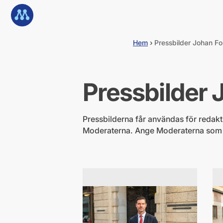
G
Till startsidan
å
d
i
Hem
›
Pressbilder Johan For
r
e
k
t
Pressbilder 
t
i
l
l
Pressbilderna får användas för redaktio
i
Moderaterna. Ange Moderaterna som fot
n
n
e
h
å
l
l