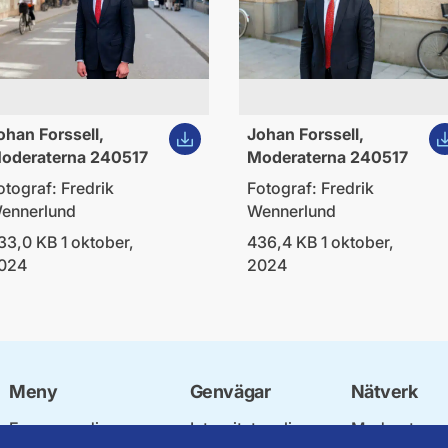
ld
Ladda ner bild
La
ohan Forssell,
Johan Forssell,
oderaterna 240517
Moderaterna 240517
otograf: Fredrik
Fotograf: Fredrik
ennerlund
Wennerlund
33,0 KB 1 oktober,
436,4 KB 1 oktober,
024
2024
Meny
Genvägar
Nätverk
Engagera dig
Integritetspolicy
Moderata