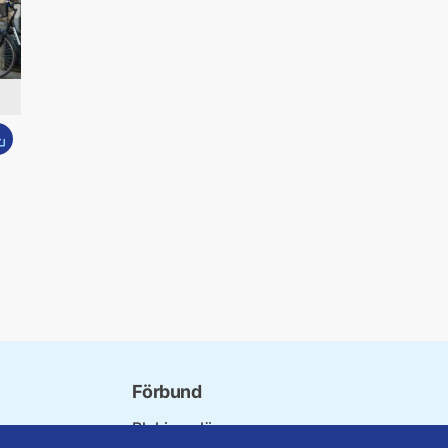
dda ner bild
Förbund
Blekinge län