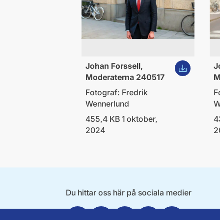
Ladda ner bi
Johan Forssell,
J
Moderaterna 240517
M
Fotograf: Fredrik
F
Wennerlund
W
455,4 KB 1 oktober,
4
2024
2
Du hittar oss här på sociala medier
Facebook
X
Instagram
Linkedin
Youtube