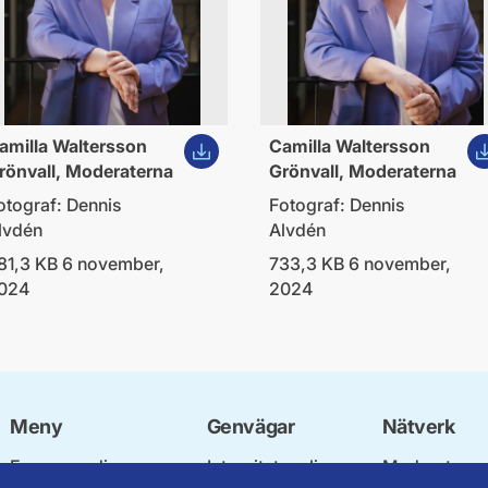
ld
Ladda ner bild
La
amilla Waltersson
Camilla Waltersson
rönvall, Moderaterna
Grönvall, Moderaterna
otograf: Dennis
Fotograf: Dennis
lvdén
Alvdén
81,3 KB 6 november,
733,3 KB 6 november,
024
2024
Meny
Genvägar
Nätverk
Engagera dig
Integritetspolicy
Moderata