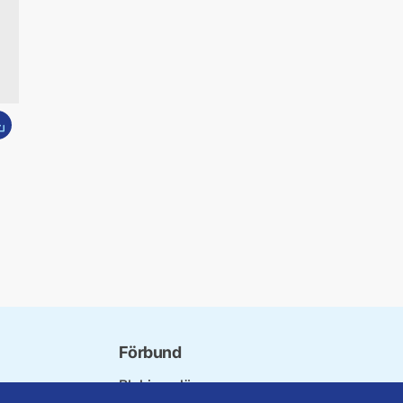
dda ner bild
Förbund
Blekinge län