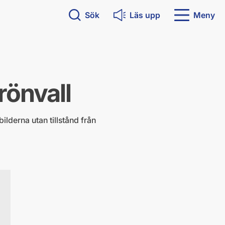
Sök
Läs upp
Meny
rönvall
ilderna utan tillstånd från