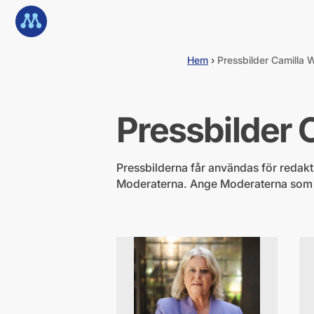
G
Till startsidan
å
d
i
Hem
›
Pressbilder Camilla 
r
e
k
t
Pressbilder 
t
i
l
l
Pressbilderna får användas för redaktio
i
Moderaterna. Ange Moderaterna som fot
n
n
e
h
å
l
l