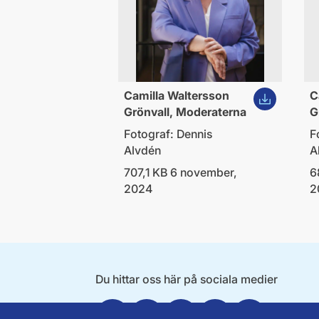
Ladda ner bi
Camilla Waltersson
C
Grönvall, Moderaterna
G
Fotograf: Dennis
F
Alvdén
A
707,1 KB 6 november,
6
2024
2
Du hittar oss här på sociala medier
Facebook
X
Instagram
Linkedin
Youtube