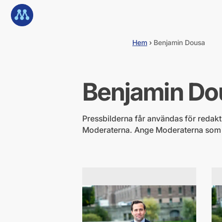
G
Till startsidan
å
d
i
Hem
›
Benjamin Dousa
r
e
k
t
Benjamin Do
t
i
l
l
Pressbilderna får användas för redaktio
i
Moderaterna. Ange Moderaterna som fot
n
n
e
h
å
l
l