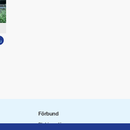
dda ner bild
Förbund
Blekinge län