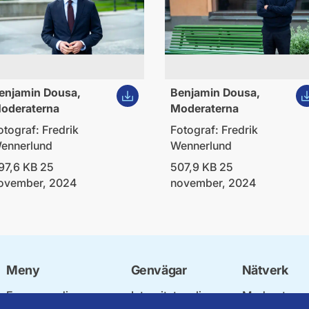
ld
Ladda ner bild
La
enjamin Dousa,
Benjamin Dousa,
oderaterna
Moderaterna
otograf: Fredrik
Fotograf: Fredrik
ennerlund
Wennerlund
97,6 KB 25
507,9 KB 25
ovember, 2024
november, 2024
Meny
Genvägar
Nätverk
Engagera dig
Integritetspolicy
Moderata