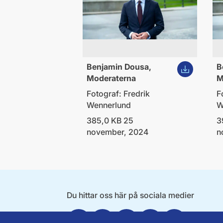
Ladda ner bi
Benjamin Dousa,
B
Moderaterna
M
Fotograf: Fredrik
F
Wennerlund
W
385,0 KB 25
3
november, 2024
n
Du hittar oss här på sociala medier
Facebook
X
Instagram
Linkedin
Youtube