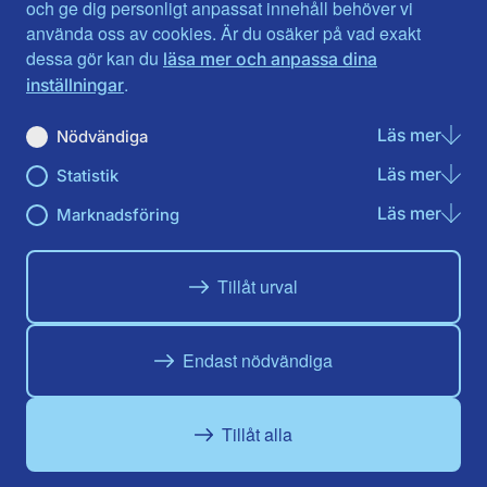
Jönköpings län
Västernorrland
och ge dig personligt anpassat innehåll behöver vi
Kalmar län
Västmanland
använda oss av cookies. Är du osäker på vad exakt
Kronobergs län
Örebro län
dessa gör kan du
läsa mer och anpassa dina
Norrbotten
Östergötland
.
inställningar
Skåne län
Läs mer
om N
Nödvändiga
Du hittar oss här på sociala medier
Läs mer
om St
Statistik
Facebook
Instagram
Läs mer
om Ma
Marknadsföring
Tillåt urval
Endast nödvändiga
Tillåt alla