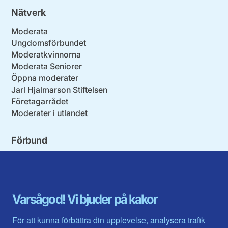
Nätverk
Moderata
Ungdomsförbundet
Moderatkvinnorna
Moderata Seniorer
Öppna moderater
Jarl Hjalmarson Stiftelsen
Företagarrådet
Moderater i utlandet
Förbund
Blekinge län
Stockholms stad och län
Dalarna
Södermanlands län
Gotland
Uppsala län
Gävleborg
Värmlands län
Varsågod! Vi bjuder på kakor
Halland
Västerbotten
Jämtlands län
Västra Götaland
För att kunna förbättra din upplevelse, analysera trafik