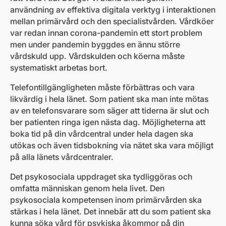
användning av effektiva digitala verktyg i interaktionen
mellan primärvård och den specialistvården. Vårdköer
var redan innan corona-pandemin ett stort problem
men under pandemin byggdes en ännu större
vårdskuld upp. Vårdskulden och köerna måste
systematiskt arbetas bort.
Telefontillgängligheten måste förbättras och vara
likvärdig i hela länet. Som patient ska man inte mötas
av en telefonsvarare som säger att tiderna är slut och
ber patienten ringa igen nästa dag. Möjligheterna att
boka tid på din vårdcentral under hela dagen ska
utökas och även tidsbokning via nätet ska vara möjligt
på alla länets vårdcentraler.
Det psykosociala uppdraget ska tydliggöras och
omfatta människan genom hela livet. Den
psykosociala kompetensen inom primärvården ska
stärkas i hela länet. Det innebär att du som patient ska
kunna söka vård för psykiska åkommor på din