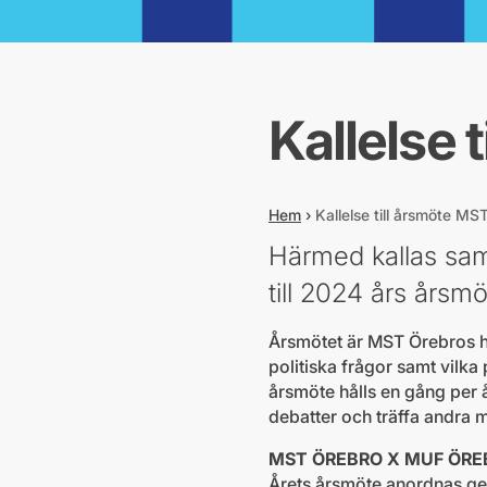
Kallelse 
Hem
›
Kallelse till årsmöte M
Härmed kallas sam
till 2024 års årsmö
Årsmötet är MST Örebros h
politiska frågor samt vil
årsmöte hålls en gång per år
debatter och träffa andra
MST ÖREBRO X MUF ÖRE
Årets årsmöte anordnas g