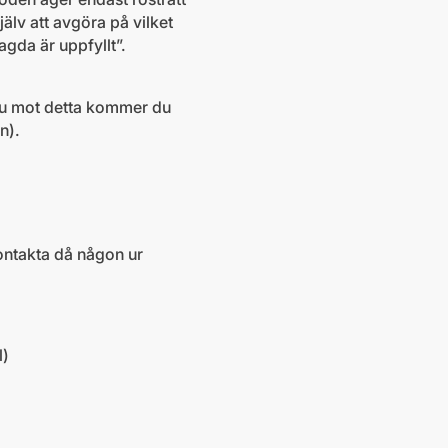
lv att avgöra på vilket
sagda är uppfyllt”.
du mot detta kommer du
n).
ontakta då någon ur
l)