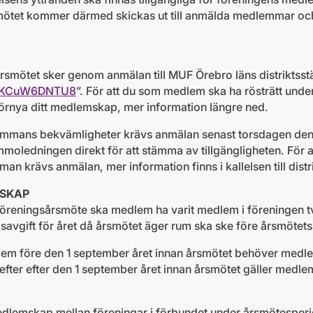
rsmötet kommer därmed skickas ut till anmälda medlemmar och
årsmötet sker genom anmälan till MUF Örebro läns distrikts
3ZNKCuW6DNTU8
”. För att du som medlem ska ha rösträtt unde
rnya ditt medlemskap, mer information längre ned.
sstämmans bekvämligheter krävs anmälan senast torsdagen den 8
ämmoledningen direkt för att stämma av tillgängligheten. För
mman krävs anmälan, mer information finns i kallelsen till dis
SKAP
på föreningsårsmöte ska medlem ha varit medlem i föreningen 
avgift för året då årsmötet äger rum ska ske före årsmöte
m före den 1 september året innan årsmötet behöver medle
ter efter den 1 september året innan årsmötet gäller medle
edlemskap mellan föreningar i förbundet under årsmötesperi