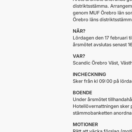
distriktsstämma. Arrangem
genom MUF Örebro län som 
Örebro läns distriktsstäm
NÄR?
Lördagen den 17 februari ti
årsmötet avslutas senast 
VAR?
Scandic Örebro Väst, Väst
INCHECKNING
Sker från kl 09:00 på lörda
BOENDE
Under årsmötet tillhandahål
Hotellövernattningen sker
stämmobanketten anordna
MOTIONER
Rätt att väcka förslag (mot