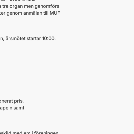
la tre organ men genomförs
ker genom anmälan till MUF
n, årsmötet startar 10:00,
onerat pris.
tapeln samt
enskild medlem i föreningen.