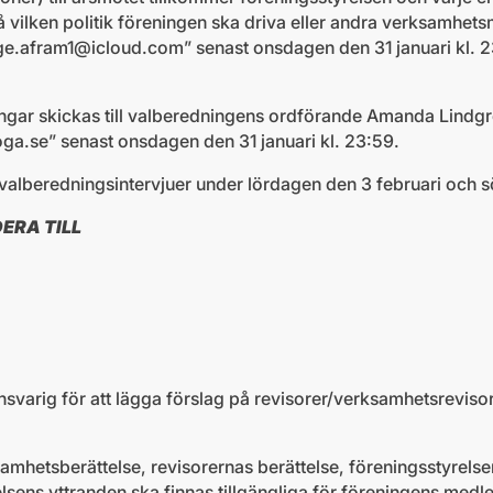
vilken politik föreningen ska driva eller andra verksamhets
ge.afram1@icloud.com
” senast onsdagen den 31 januari kl. 
ngar skickas till valberedningens ordförande Amanda Lindg
oga.se
” senast onsdagen den 31 januari kl. 23:59.
alberedningsintervjuer under lördagen den 3 februari och s
ERA TILL
e
dförande
svarig för att lägga förslag på revisorer/verksamhetsrevisor
amhetsberättelse, revisorernas berättelse, föreningsstyrelse
lsens yttranden ska finnas tillgängliga för föreningens med