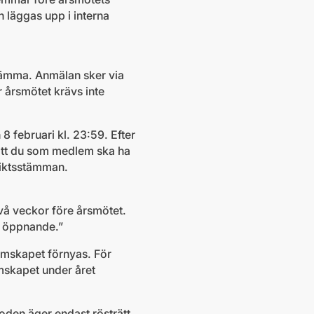
 läggas upp i interna
stämma. Anmälan sker via
r årsmötet krävs inte
 februari kl. 23:59. Efter
 att du som medlem ska ha
triktsstämman.
två veckor före årsmötet.
ts öppnande.”
mskapet förnyas. För
mskapet under året
oden äger endast rösträtt