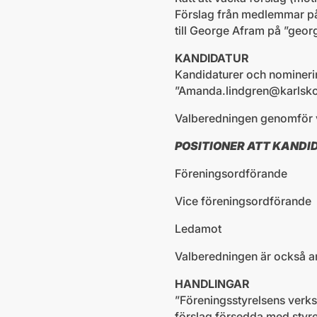
Förslag från medlemmar på 
till George Afram på ”
geor
KANDIDATUR
Kandidaturer och nomineri
”
Amanda.lindgren@karlsk
Valberedningen genomför v
POSITIONER ATT KANDID
Föreningsordförand
Vice föreningsor
Ledamot
Valberedningen är också an
HANDLINGAR
”Föreningsstyrelsens verks
förslag försedda med styre