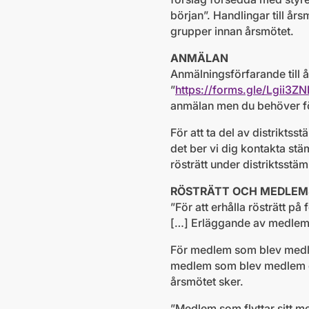
början”. Handlingar till å
grupper innan årsmötet.
ANMÄLAN
Anmälningsförfarande till 
”
https://forms.gle/Lgii
anmälan men du behöver fö
För att ta del av distrikt
det ber vi dig kontakta st
rösträtt under distriktsstä
RÖSTRÄTT OCH MEDLEM
”För att erhålla rösträtt 
[…] Erläggande av medlems
För medlem som blev medle
medlem som blev medlem ef
årsmötet sker.
”Medlem som flyttar sitt m