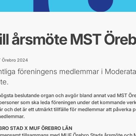
till årsmöte MST Öre
ST Örebro 2024
tliga föreningens medlemmar i Moderata
te.
ögsta beslutande organ och avgör bland annat vad MST Öreb
ka personer som ska leda föreningen under det kommande ver
 och det är ett utmärkt tillfälle för medlemmar att påverka pol
 medlemmar.
BRO STAD X MUF ÖREBRO LÄN
emensamt tillsammans med MUF Örebro Stads årsmöte och 