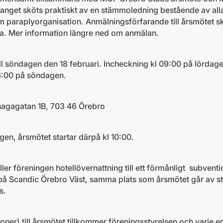
anget sköts praktiskt av en stämmoledning bestående av al
paraplyorganisation. Anmälningsförfarande till årsmötet s
ma. Mer information längre ned om anmälan.
ll söndagen den 18 februari. Incheckning kl 09:00 på lördage
16:00 på söndagen.
hagagatan 1B, 703 46 Örebro
gen, årsmötet startar därpå kl 10:00.
ler föreningen hotellövernattning till ett förmånligt subventi
 på Scandic Örebro Väst, samma plats som årsmötet går av s
s.
ioner) till årsmötet tillkommer föreningsstyrelsen och varje 