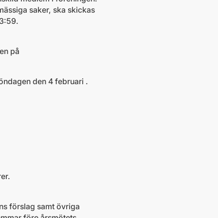
mässiga saker, ska skickas
23:59.
ren på
öndagen den 4 februari .
er.
ns förslag samt övriga
lemmar före årsmötets