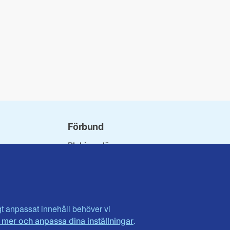
Förbund
Blekinge län
bundet
Dalarna
norna
Gotland
niorer
Gävleborg
ater
Halland
son
Visa fler ...
igt anpassat innehåll behöver vi
.
 mer och anpassa dina inställningar
et