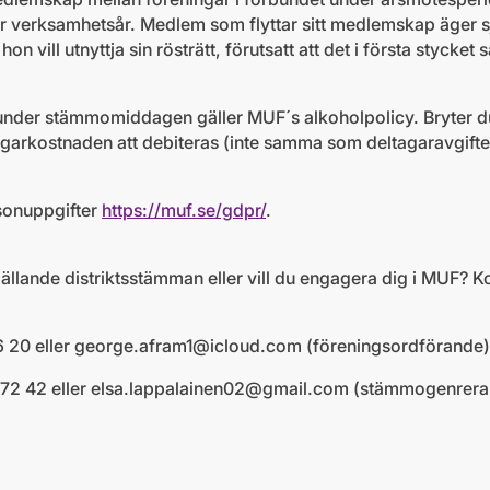
r verksamhetsår. Medlem som flyttar sitt medlemskap äger sjä
n vill utnyttja sin rösträtt, förutsatt att det i första stycket 
under stämmomiddagen gäller MUF´s alkoholpolicy. Bryter 
agarkostnaden att debiteras (inte samma som deltagaravgifte
rsonuppgifter
https://muf.se/gdpr/
.
ällande distriktsstämman eller vill du engagera dig i MUF? K
 20 eller
george.afram1@icloud.com
(föreningsordförande)
72 42 eller
elsa.lappalainen02@gmail.com
(stämmogenrera