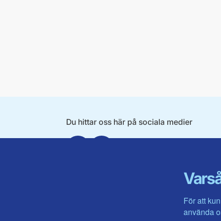
Du hittar oss här på sociala medier
Facebook
Instagram
Varså
För att kun
använda os