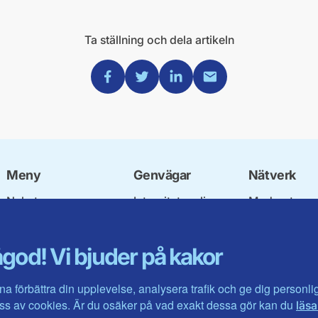
Ta ställning och dela artikeln
Dela via Facebook
Dela via Twitter
Dela via Linkedin
Dela via Mail
Meny
Genvägar
Nätverk
Nyheter
Integritetspolicy
Moderata
Vår politik
Om cookies
Ungdomsför
Våra politiker
Mina sidor
Moderatkvin
god! Vi bjuder på kakor
Aktiviteter
Intranätet
Moderata Se
Förbundsstyrelsen
Öppna moder
Kontakta oss
Jarl Hjalmar
na förbättra din upplevelse, analysera trafik och ge dig personl
Stiftelsen
s av cookies. Är du osäker på vad exakt dessa gör kan du
läsa
Företagarråd