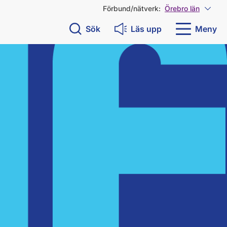
Förbund/nätverk:
Örebro län
Visa 
Sök
Läs upp
Meny