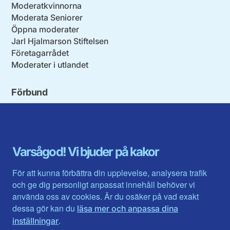
Moderatkvinnorna
Moderata Seniorer
Öppna moderater
Jarl Hjalmarson Stiftelsen
Företagarrådet
Moderater i utlandet
Förbund
Blekinge län
Stockholms stad och län
Dalarna
Södermanlands län
Gotland
Uppsala län
Gävleborg
Värmlands län
Varsågod! Vi bjuder på kakor
Halland
Västerbotten
Jämtlands län
Västra Götaland
För att kunna förbättra din upplevelse, analysera trafik
Jönköpings län
Västernorrland
och ge dig personligt anpassat innehåll behöver vi
Kalmar län
Västmanland
använda oss av cookies. Är du osäker på vad exakt
Kronobergs län
Örebro län
dessa gör kan du
läsa mer och anpassa dina
Norrbotten
Östergötland
.
inställningar
Skåne län