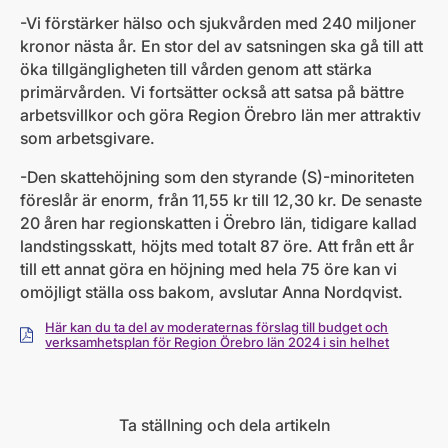
-Vi förstärker hälso och sjukvården med 240 miljoner
kronor nästa år. En stor del av satsningen ska gå till att
öka tillgängligheten till vården genom att stärka
primärvården. Vi fortsätter också att satsa på bättre
arbetsvillkor och göra Region Örebro län mer attraktiv
som arbetsgivare.
-Den skattehöjning som den styrande (S)-minoriteten
föreslår är enorm, från 11,55 kr till 12,30 kr. De senaste
20 åren har regionskatten i Örebro län, tidigare kallad
landstingsskatt, höjts med totalt 87 öre. Att från ett år
till ett annat göra en höjning med hela 75 öre kan vi
omöjligt ställa oss bakom, avslutar Anna Nordqvist.
Här kan du ta del av moderaternas förslag till budget och
Ladda ner
verksamhetsplan för Region Örebro län 2024 i sin helhet
Ta ställning och dela artikeln