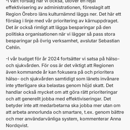
-I vårt förslag har vi också, utöver en rejäl
effektivisering av administrationen, föreslagit att
Region Örebro läns kulturnämnd läggs ner. Det här ett
förslag i linje med vår prioritering av kärnuppdraget.
Det är också rimligt att lägga besparingar på den
politiska organisationen när vi lägger så pass stora
besparingar på övrig verksamhet, avslutar Sebastian
Cehlin.
-I vår budget för år 2024 fortsätter vi satsa på hälso-
och sjukvården. För oss är det viktigt att Regionen
även kommande år kan fokusera på och prioritera
hälso- och sjukvården samtidigt som länets invånare
inte ytterligare ska belastas genom höjd skatt. Det
handlar också mycket om att göra rätt prioriteringar
och att generellt jobba med effektiviseringar. Det
betyder inte att medarbetarna ska jobba mer utan om
att arbeta annorlunda och smartare, t.ex. genom bättre
och mer användarvänliga system, kommenterar Anna
Nordqvist.