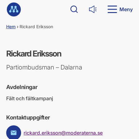
G
Till startsidan
å
Meny
Sök
Läs upp
d
i
Hem
›
Rickard Eriksson
r
e
k
t
Rickard Eriksson
t
i
l
Partiombudsman – Dalarna
l
i
n
Avdelningar
n
e
Fält och fältkampanj
h
å
l
Kontaktuppgifter
l
rickard.eriksson@moderaterna.se
E-post: