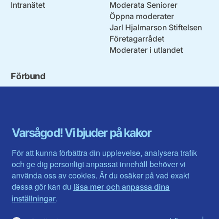
Intranätet
Moderata Seniorer
Öppna moderater
Jarl Hjalmarson Stiftelsen
Företagarrådet
Moderater i utlandet
Förbund
Blekinge län
Stockholms stad och län
Dalarna
Södermanlands län
Gotland
Uppsala län
Gävleborg
Värmlands län
Varsågod! Vi bjuder på kakor
Halland
Västerbotten
Jämtlands län
Västra Götaland
För att kunna förbättra din upplevelse, analysera trafik
Jönköpings län
Västernorrland
och ge dig personligt anpassat innehåll behöver vi
Kalmar län
Västmanland
använda oss av cookies. Är du osäker på vad exakt
Kronobergs län
Örebro län
dessa gör kan du
läsa mer och anpassa dina
Norrbotten
Östergötland
.
inställningar
Skåne län