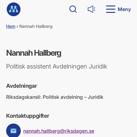
G
Till startsidan
å
Meny
Sök
Läs upp
d
i
Hem
›
Nannah Hallberg
r
e
k
t
Nannah Hallberg
t
i
l
Politisk assistent Avdelningen Juridik
l
i
n
Avdelningar
n
e
Riksdagskansli: Politisk avdelning – Juridik
h
å
l
Kontaktuppgifter
l
nannah.hallberg@riksdagen.se
E-post: