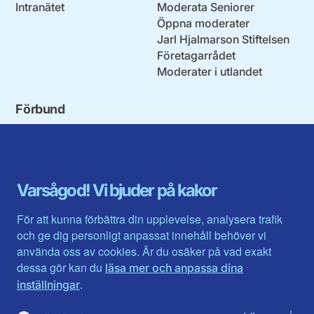
Intranätet
Moderata Seniorer
Öppna moderater
Jarl Hjalmarson Stiftelsen
Företagarrådet
Moderater i utlandet
Förbund
Blekinge län
Stockholms stad och län
Dalarna
Södermanlands län
Gotland
Uppsala län
Gävleborg
Värmlands län
Varsågod! Vi bjuder på kakor
Halland
Västerbotten
Jämtlands län
Västra Götaland
För att kunna förbättra din upplevelse, analysera trafik
Jönköpings län
Västernorrland
och ge dig personligt anpassat innehåll behöver vi
Kalmar län
Västmanland
använda oss av cookies. Är du osäker på vad exakt
Kronobergs län
Örebro län
dessa gör kan du
läsa mer och anpassa dina
Norrbotten
Östergötland
.
inställningar
Skåne län