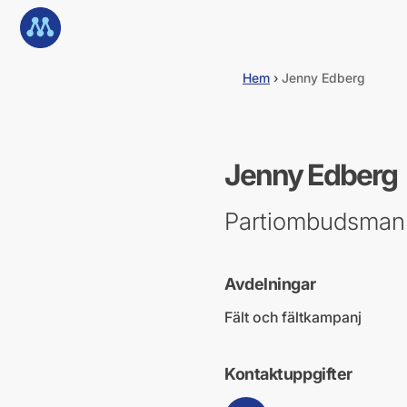
G
Till startsidan
å
d
i
Hem
›
Jenny Edberg
r
e
k
t
t
Jenny Edberg
i
l
l
Partiombudsman
i
n
n
e
Avdelningar
h
å
Fält och fältkampanj
l
l
Kontaktuppgifter