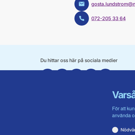
gosta.lundstrom@
E-post:
072-205 33 64
Telefon:
Du hittar oss här på sociala medier
Facebook
X
Instagram
Linkedin
Youtube
Varså
För att kun
använda os
Nödvä