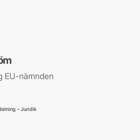
röm
nig EU-nämnden
delning – Juridik