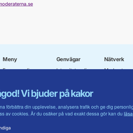
moderaterna.se
Meny
Genvägar
Nätverk
Engagera dig
Integritetspolicy
Moderata
Ulf Kristersson
Om cookies
Ungdomsför
Vår politik
Mina sidor
Moderatkvin
god! Vi bjuder på kakor
Våra politiker
Intranätet
Moderata Se
Vallöften 2026
Öppna moder
Visa fler ...
Jarl Hjalmar
na förbättra din upplevelse, analysera trafik och ge dig personl
Stiftelsen
s av cookies. Är du osäker på vad exakt dessa gör kan du
läsa
Företagarråd
Moderater i 
ndiga