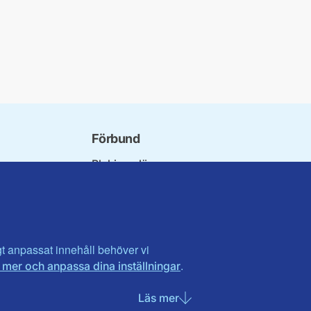
Förbund
Blekinge län
bundet
Dalarna
norna
Gotland
niorer
Gävleborg
ater
Halland
son
Visa fler ...
igt anpassat innehåll behöver vi
.
 mer och anpassa dina inställningar
et
utlandet
Läs mer
om Nödvändiga cookies