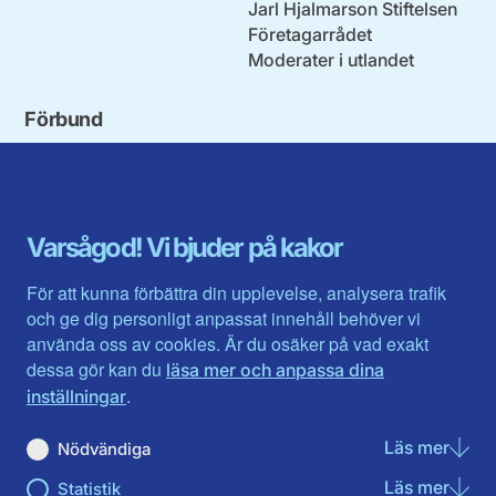
Jarl Hjalmarson Stiftelsen
Företagarrådet
Moderater i utlandet
Förbund
Blekinge län
Stockholms stad och län
Dalarna
Södermanlands län
Gotland
Uppsala län
Gävleborg
Värmlands län
Varsågod! Vi bjuder på kakor
Halland
Västerbotten
Jämtlands län
Västra Götaland
För att kunna förbättra din upplevelse, analysera trafik
Jönköpings län
Västernorrland
och ge dig personligt anpassat innehåll behöver vi
Kalmar län
Västmanland
använda oss av cookies. Är du osäker på vad exakt
Kronobergs län
Örebro län
dessa gör kan du
läsa mer och anpassa dina
Norrbotten
Östergötland
.
inställningar
Skåne län
Läs mer
om N
Nödvändiga
Du hittar oss här på sociala medier
Läs mer
om St
Statistik