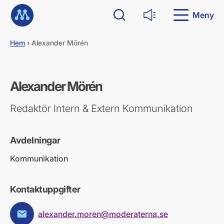
G
Till startsidan
å
Meny
Sök
Läs upp
d
i
Hem
›
Alexander Mörén
r
e
k
t
Alexander Mörén
t
i
l
Redaktör Intern & Extern Kommunikation
l
i
n
Avdelningar
n
e
Kommunikation
h
å
l
Kontaktuppgifter
l
alexander.moren@moderaterna.se
E-post: