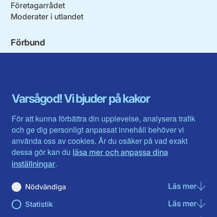
Företagarrådet
Moderater i utlandet
Förbund
Blekinge län
Stockholms stad och län
Dalarna
Södermanlands län
Gotland
Uppsala län
Gävleborg
Värmlands län
Varsågod! Vi bjuder på kakor
Halland
Västerbotten
Jämtlands län
Västra Götaland
För att kunna förbättra din upplevelse, analysera trafik
Jönköpings län
Västernorrland
och ge dig personligt anpassat innehåll behöver vi
Kalmar län
Västmanland
använda oss av cookies. Är du osäker på vad exakt
Kronobergs län
Örebro län
dessa gör kan du
läsa mer och anpassa dina
Norrbotten
Östergötland
.
inställningar
Skåne län
Läs mer
om N
Nödvändiga
Du hittar oss här på sociala medier
Läs mer
om St
Statistik
Facebook
Twitter
Instagram
Linkedin
Youtube