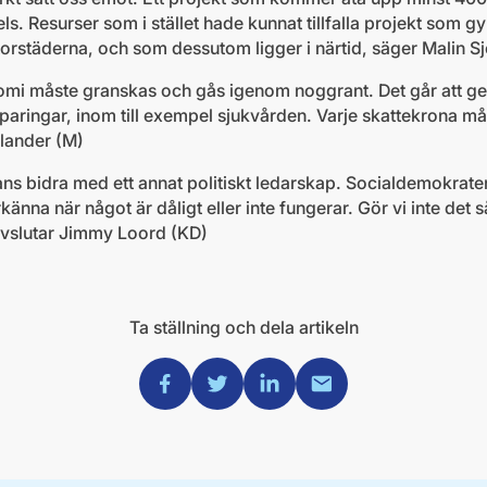
s. Resurser som i stället hade kunnat tillfalla projekt som g
orstäderna, och som dessutom ligger i närtid, säger Malin S
omi måste granskas och gås igenom noggrant. Det går att ge
sparingar, inom till exempel sjukvården. Varje skattekrona må
ölander (M)
ammans bidra med ett annat politiskt ledarskap. Socialdemokrat
nna när något är dåligt eller inte fungerar. Gör vi inte det s
, avslutar Jimmy Loord (KD)
Ta ställning och dela artikeln
Dela via Facebook
Dela via Twitter
Dela via Linkedin
Dela via Mail