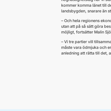
kommer komma länet till del
landsbygden, snarare än st
– Och hela regionens ekon
utan att på så sätt göra be
möjligt, fortsätter Malin Sj
– Vi tre partier vill tills
måste vara ödmjuka och erkä
anledning att rätta till det