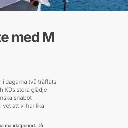
ete med M
i dagarna två träffats
ch KDs stora glädje
anska snabbt
 vet att vi har lika
enna mandatperiod. Då