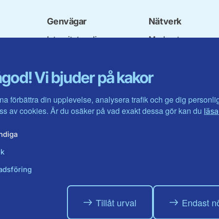
Genvägar
Nätverk
Integritetspolicy
Moderata
Om cookies
Ungdomsförbunde
Mina sidor
Moderatkvinnorna
god! Vi bjuder på kakor
Intranätet
Moderata Seniorer
Öppna moderater
Jarl Hjalmarson
na förbättra din upplevelse, analysera trafik och ge dig personl
Stiftelsen
s av cookies. Är du osäker på vad exakt dessa gör kan du
läsa
Företagarrådet
Moderater i utlande
ndiga
ik
adsföring
Tillåt urval
Endast n