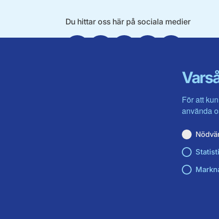
Du hittar oss här på sociala medier
Facebook
Twitter
Instagram
Linkedin
Youtube
Varså
För att kun
använda os
Nödvä
Statist
Markn