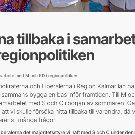
na tillbaka i samarb
regionpolitiken
amarbete med M och KD i regionpolitiken
kraterna och Liberalerna i Region Kalmar län har 
illsammans bygga en bas inför framtiden. Till M o
samarbetet med S och C i början av sommaren. G
tt vi skulle försöka hitta tillbaka till varandra, då vi
erens i många frågor.
 Liberalerna det majoritetsstyre vi haft med S och C under d