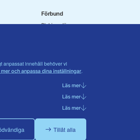
Förbund
Blekinge län
t
Dalarna
Gotland
Gävleborg
Halland
Visa fler ...
igt anpassat innehåll behöver vi
.
 mer och anpassa dina inställningar
t
Läs mer
om Nödvändiga cookies
Läs mer
om Statistik cookies
Läs mer
om Marknadsföring cook
ödvändiga
Tillåt alla