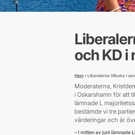
Liberaler
och KD i 
Hem
›
Liberalerna tillbaka i s
Moderaterna, Kristdemo
i Oskarshamn för att t
lämnade L majoritets
bestämde vi tre partier a
värderingar och är öv
– I mitten av juni lämnade