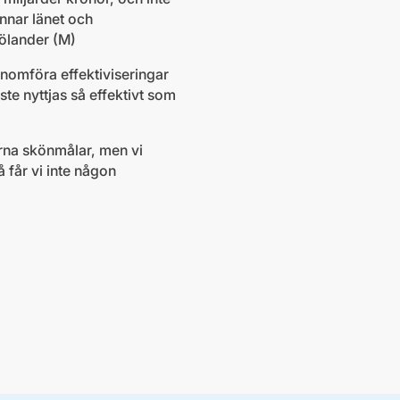
ynnar länet och
jölander (M)
nomföra effektiviseringar
ste nyttjas så effektivt som
erna skönmålar, men vi
å får vi inte någon