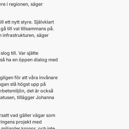
tyre i regionen, säger
ll ett nytt styre. Självklart
 gå till val tillsammans på.
 infrastrukturen, säger
og till. Var sjätte
också ha en öppen dialog med
ligen för att våra invånare
rågan stå högst upp på
rbetsmiljön, det är också
atusen, tillägger Johanna
ersatt vad gäller vägar som
eringens projekt med
miljarder kronor, och inte