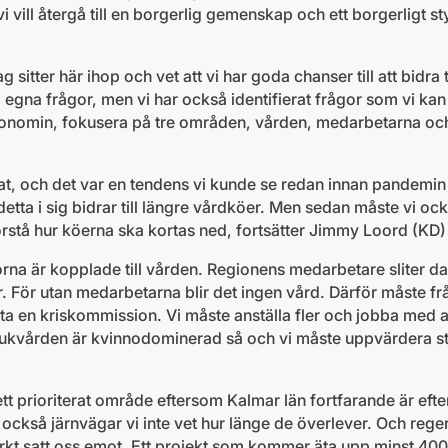
 vi vill återgå till en borgerlig gemenskap och ett borgerligt s
g sitter här ihop och vet att vi har goda chanser till att bidra ti
 på egna frågor, men vi har också identifierat frågor som vi kan
 ekonomin, fokusera på tre områden, vården, medarbetarna och
at, och det var en tendens vi kunde se redan innan pandemin sl
detta i sig bidrar till längre vårdköer. Men sedan måste vi 
örstå hur köerna ska kortas ned, fortsätter Jimmy Loord (KD)
rna är kopplade till vården. Regionens medarbetare sliter dag
. För utan medarbetarna blir det ingen vård. Därför måste f
tta en kriskommission. Vi måste anställa fler och jobba med a
jukvården är kvinnodominerad så och vi måste uppvärdera st
ett prioriterat område eftersom Kalmar län fortfarande är eft
 också järnvägar vi inte vet hur länge de överlever. Och reg
rkt satt oss emot. Ett projekt som kommer äta upp minst 400 