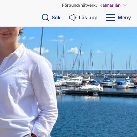
Förbund/nätverk:
Kalmar län
Visa 
Sök
Läs upp
Meny