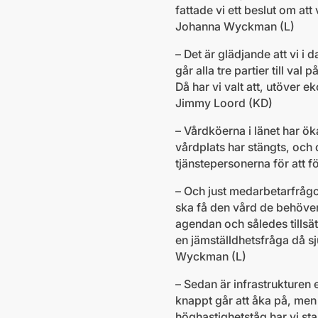
fattade vi ett beslut om att
Johanna Wyckman (L)
– Det är glädjande att vi i da
går alla tre partier till val
Då har vi valt att, utöver
Jimmy Loord (KD)
– Vårdköerna i länet har ök
vårdplats har stängts, och 
tjänstepersonerna för att f
– Och just medarbetarfrågo
ska få den vård de behöver
agendan och således tillsä
en jämställdhetsfråga då s
Wyckman (L)
– Sedan är infrastrukturen 
knappt går att åka på, men
höghastighetståg har vi sta