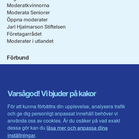
Moderatkvinnorna
Moderata Seniorer
Öppna moderater
Jarl Hjalmarson Stiftelsen
Företagarrådet
Moderater i utlandet
Förbund
Blekinge län
Stockholms stad och län
Dalarna
Södermanlands län
Gotland
Uppsala län
Gävleborg
Värmlands län
Varsågod! Vi bjuder på kakor
Halland
Västerbotten
Jämtlands län
Västra Götaland
För att kunna förbättra din upplevelse, analysera trafik
Jönköpings län
Västernorrland
och ge dig personligt anpassat innehåll behöver vi
Kalmar län
Västmanland
använda oss av cookies. Är du osäker på vad exakt
Kronobergs län
Örebro län
dessa gör kan du
läsa mer och anpassa dina
Norrbotten
Östergötland
.
inställningar