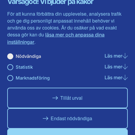
Varsågod! Vi bjuder på kakor
Halland
Västerbotten
Jämtlands län
Västra Götaland
För att kunna förbättra din upplevelse, analysera trafik
Jönköpings län
Västernorrland
och ge dig personligt anpassat innehåll behöver vi
Kalmar län
Västmanland
använda oss av cookies. Är du osäker på vad exakt
Kronobergs län
Örebro län
dessa gör kan du
läsa mer och anpassa dina
Norrbotten
Östergötland
.
inställningar
Skåne län
Läs mer
om N
Nödvändiga
Du hittar oss här på sociala medier
Läs mer
om St
Statistik
Facebook
Twitter
Instagram
Linkedin
Youtube
Läs mer
om Ma
Marknadsföring
Tillåt urval
Endast nödvändiga