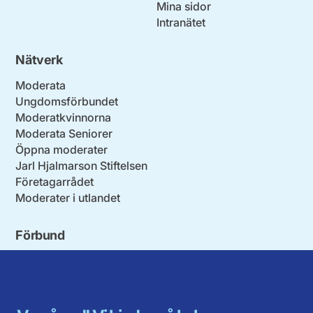
Mina sidor
Intranätet
Nätverk
Moderata
Ungdomsförbundet
Moderatkvinnorna
Moderata Seniorer
Öppna moderater
Jarl Hjalmarson Stiftelsen
Företagarrådet
Moderater i utlandet
Förbund
Blekinge län
Stockholms stad och län
Dalarna
Södermanlands län
Gotland
Uppsala län
Gävleborg
Värmlands län