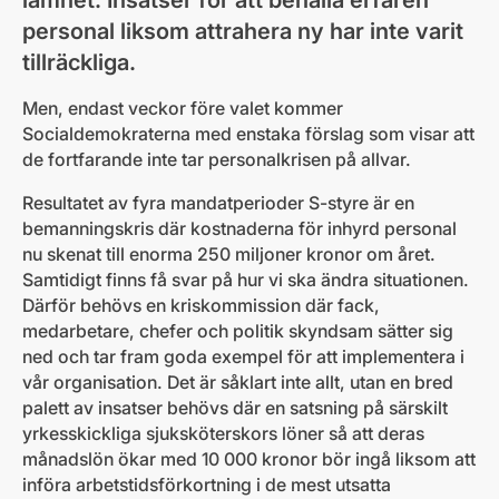
lamhet. Insatser för att behålla erfaren
personal liksom attrahera ny har inte varit
tillräckliga.
Men, endast veckor före valet kommer
Socialdemokraterna med enstaka förslag som visar att
de fortfarande inte tar personalkrisen på allvar.
Resultatet av fyra mandatperioder S-styre är en
bemanningskris där kostnaderna för inhyrd personal
nu skenat till enorma 250 miljoner kronor om året.
Samtidigt finns få svar på hur vi ska ändra situationen.
Därför behövs en kriskommission där fack,
medarbetare, chefer och politik skyndsam sätter sig
ned och tar fram goda exempel för att implementera i
vår organisation. Det är såklart inte allt, utan en bred
palett av insatser behövs där en satsning på särskilt
yrkesskickliga sjuksköterskors löner så att deras
månadslön ökar med 10 000 kronor bör ingå liksom att
införa arbetstidsförkortning i de mest utsatta