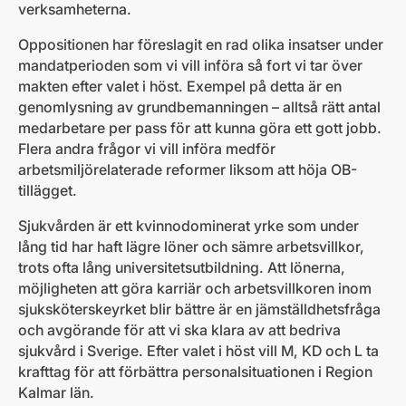
verksamheterna.
Oppositionen har föreslagit en rad olika insatser under
mandatperioden som vi vill införa så fort vi tar över
makten efter valet i höst. Exempel på detta är en
genomlysning av grundbemanningen – alltså rätt antal
medarbetare per pass för att kunna göra ett gott jobb.
Flera andra frågor vi vill införa medför
arbetsmiljörelaterade reformer liksom att höja OB-
tillägget.
Sjukvården är ett kvinnodominerat yrke som under
lång tid har haft lägre löner och sämre arbetsvillkor,
trots ofta lång universitetsutbildning. Att lönerna,
möjligheten att göra karriär och arbetsvillkoren inom
sjuksköterskeyrket blir bättre är en jämställdhetsfråga
och avgörande för att vi ska klara av att bedriva
sjukvård i Sverige. Efter valet i höst vill M, KD och L ta
krafttag för att förbättra personalsituationen i Region
Kalmar län.