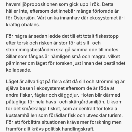
havsmiljöpropositionen som gick upp i rök. Detta
håller inte, eftersom det innebär många förlorade år
för Östersjön. Vårt unika innanhav där ekosystemet är i
kraftig obalans.
För några år sedan ledde det till ett totalt fiskestopp
efter torsk och risken är stor för att sill- och
strömmingsbestånden ska gå samma öde till mötes.
Sillar som fångas är nämligen små och magra, vilket
påminner om läget för torsken just innan det beståndet
kollapsade.
Läget är allvarligt på flera sätt då sill och strömming är
själva basen i ekosystemet eftersom de är föda åt
andra fiskar, fåglar och däggdjur. Hoten blir därmed
påtagliga för hela havs- och skärgårdsmiljön. Liksom
för det småskaliga fisket, som är centralt för lokala
kustsamhällen som förädlar fisk och utvecklar turism.
För att förbättra situationen krävs mer forskning men
framför allt krävs politisk handlingskraft.