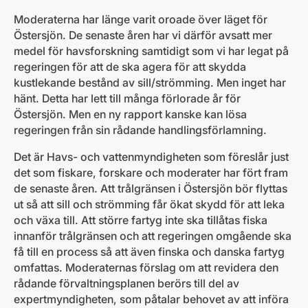
Moderaterna har länge varit oroade över läget för
Östersjön. De senaste åren har vi därför avsatt mer
medel för havsforskning samtidigt som vi har legat på
regeringen för att de ska agera för att skydda
kustlekande bestånd av sill/strömming. Men inget har
hänt. Detta har lett till många förlorade år för
Östersjön. Men en ny rapport kanske kan lösa
regeringen från sin rådande handlingsförlamning.
Det är Havs- och vattenmyndigheten som föreslår just
det som fiskare, forskare och moderater har fört fram
de senaste åren. Att trålgränsen i Östersjön bör flyttas
ut så att sill och strömming får ökat skydd för att leka
och växa till. Att större fartyg inte ska tillåtas fiska
innanför trålgränsen och att regeringen omgående ska
få till en process så att även finska och danska fartyg
omfattas. Moderaternas förslag om att revidera den
rådande förvaltningsplanen berörs till del av
expertmyndigheten, som påtalar behovet av att införa