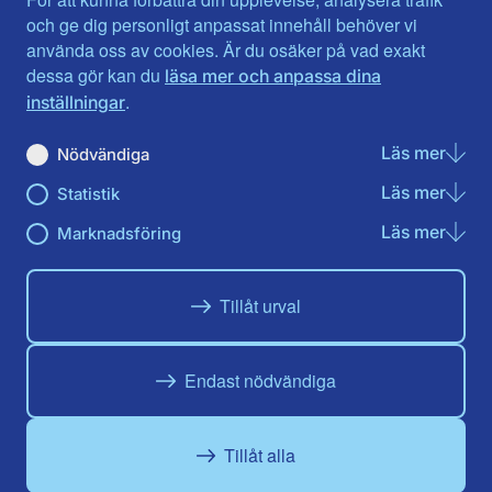
Jönköpings län
Västernorrland
och ge dig personligt anpassat innehåll behöver vi
Kalmar län
Västmanland
använda oss av cookies. Är du osäker på vad exakt
Kronobergs län
Örebro län
dessa gör kan du
läsa mer och anpassa dina
Norrbotten
Östergötland
.
inställningar
Skåne län
Läs mer
om N
Nödvändiga
Du hittar oss här på sociala medier
Läs mer
om St
Statistik
Facebook
Twitter
Instagram
Linkedin
Youtube
Läs mer
om Ma
Marknadsföring
Tillåt urval
Endast nödvändiga
Tillåt alla