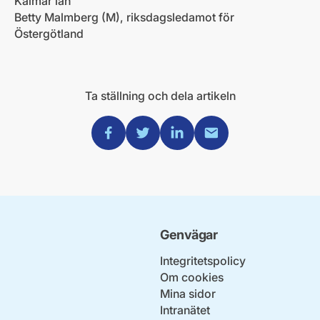
Kalmar län
Betty Malmberg (M), riksdagsledamot för
Östergötland
Ta ställning och dela artikeln
Dela via Facebook
Dela via Twitter
Dela via Linkedin
Dela via Mail
Genvägar
Integritetspolicy
Om cookies
Mina sidor
Intranätet