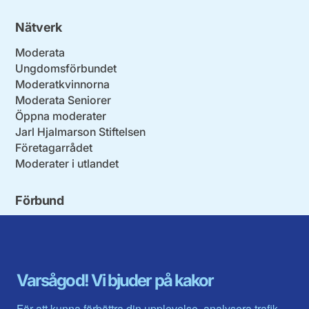
Nätverk
Moderata
Ungdomsförbundet
Moderatkvinnorna
Moderata Seniorer
Öppna moderater
Jarl Hjalmarson Stiftelsen
Företagarrådet
Moderater i utlandet
Förbund
Blekinge län
Stockholms stad och län
Dalarna
Södermanlands län
Gotland
Uppsala län
Gävleborg
Värmlands län
Varsågod! Vi bjuder på kakor
Halland
Västerbotten
Jämtlands län
Västra Götaland
För att kunna förbättra din upplevelse, analysera trafik