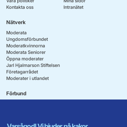
Våra politiker
Mina sidor
Kontakta oss
Intranätet
Nätverk
Moderata
Ungdomsförbundet
Moderatkvinnorna
Moderata Seniorer
Öppna moderater
Jarl Hjalmarson Stiftelsen
Företagarrådet
Moderater i utlandet
Förbund
Blekinge län
Stockholms stad och län
Dalarna
Södermanlands län
Gotland
Uppsala län
Gävleborg
Värmlands län
Varsågod! Vi bjuder på kakor