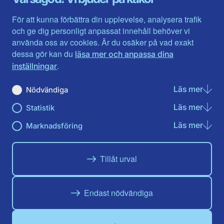
Halland
Västerbotten
Jämtlands län
Västra Götaland
För att kunna förbättra din upplevelse, analysera trafik
Jönköpings län
Västernorrland
och ge dig personligt anpassat innehåll behöver vi
Kalmar län
Västmanland
använda oss av cookies. Är du osäker på vad exakt
Kronobergs län
Örebro län
dessa gör kan du
läsa mer och anpassa dina
Norrbotten
Östergötland
.
inställningar
Skåne län
Läs mer
om N
Nödvändiga
Du hittar oss här på sociala medier
Läs mer
om St
Statistik
Facebook
Twitter
Instagram
Linkedin
Youtube
Läs mer
om Ma
Marknadsföring
Tillåt urval
Endast nödvändiga