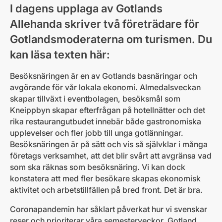
I dagens upplaga av Gotlands
Allehanda skriver två företrädare för
Gotlandsmoderaterna om turismen. Du
kan läsa texten här:
Besöksnäringen är en av Gotlands basnäringar och
avgörande för vår lokala ekonomi. Almedalsveckan
skapar tillväxt i eventbolagen, besöksmål som
Kneippbyn skapar efterfrågan på hotellnätter och det
rika restaurangutbudet innebär både gastronomiska
upplevelser och fler jobb till unga gotlänningar.
Besöksnäringen är på sätt och vis så självklar i många
företags verksamhet, att det blir svårt att avgränsa vad
som ska räknas som besöksnäring. Vi kan dock
konstatera att med fler besökare skapas ekonomisk
aktivitet och arbetstillfällen på bred front. Det är bra.
Coronapandemin har såklart påverkat hur vi svenskar
reser och prioriterar våra semesterveckor. Gotland