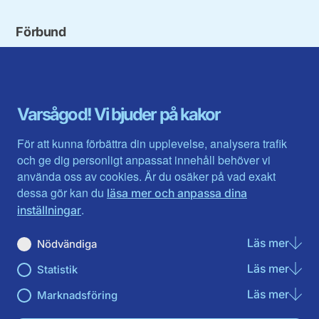
Förbund
Blekinge län
Stockholms stad och län
Dalarna
Södermanlands län
Gotland
Uppsala län
Gävleborg
Värmlands län
Varsågod! Vi bjuder på kakor
Halland
Västerbotten
Jämtlands län
Västra Götaland
För att kunna förbättra din upplevelse, analysera trafik
Jönköpings län
Västernorrland
och ge dig personligt anpassat innehåll behöver vi
Kalmar län
Västmanland
använda oss av cookies. Är du osäker på vad exakt
Kronobergs län
Örebro län
dessa gör kan du
läsa mer och anpassa dina
Norrbotten
Östergötland
.
inställningar
Skåne län
Läs mer
om N
Nödvändiga
Du hittar oss här på sociala medier
Läs mer
om St
Statistik
Facebook
Twitter
Instagram
Linkedin
Youtube
Läs mer
om Ma
Marknadsföring