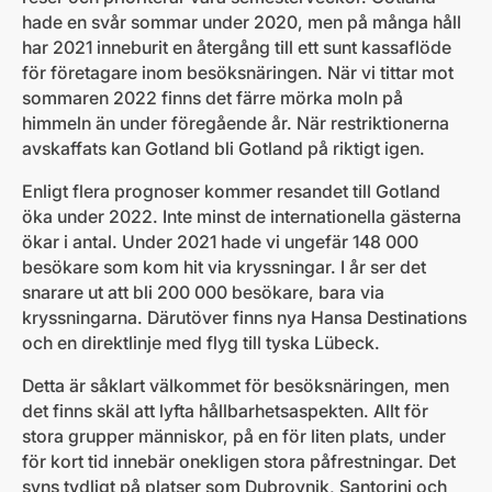
hade en svår sommar under 2020, men på många håll
har 2021 inneburit en återgång till ett sunt kassaflöde
för företagare inom besöksnäringen. När vi tittar mot
sommaren 2022 finns det färre mörka moln på
himmeln än under föregående år. När restriktionerna
avskaffats kan Gotland bli Gotland på riktigt igen.
Enligt flera prognoser kommer resandet till Gotland
öka under 2022. Inte minst de internationella gästerna
ökar i antal. Under 2021 hade vi ungefär 148 000
besökare som kom hit via kryssningar. I år ser det
snarare ut att bli 200 000 besökare, bara via
kryssningarna. Därutöver finns nya Hansa Destinations
och en direktlinje med flyg till tyska Lübeck.
Detta är såklart välkommet för besöksnäringen, men
det finns skäl att lyfta hållbarhetsaspekten. Allt för
stora grupper människor, på en för liten plats, under
för kort tid innebär onekligen stora påfrestningar. Det
syns tydligt på platser som Dubrovnik, Santorini och