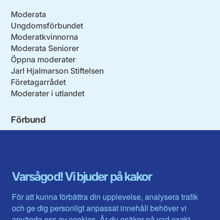
Moderata
Ungdomsförbundet
Moderatkvinnorna
Moderata Seniorer
Öppna moderater
Jarl Hjalmarson Stiftelsen
Företagarrådet
Moderater i utlandet
Förbund
Blekinge län
Stockholms stad och län
Dalarna
Södermanlands län
Gotland
Uppsala län
Gävleborg
Värmlands län
Varsågod! Vi bjuder på kakor
Halland
Västerbotten
Jämtlands län
Västra Götaland
För att kunna förbättra din upplevelse, analysera trafik
Jönköpings län
Västernorrland
och ge dig personligt anpassat innehåll behöver vi
Kalmar län
Västmanland
använda oss av cookies. Är du osäker på vad exakt