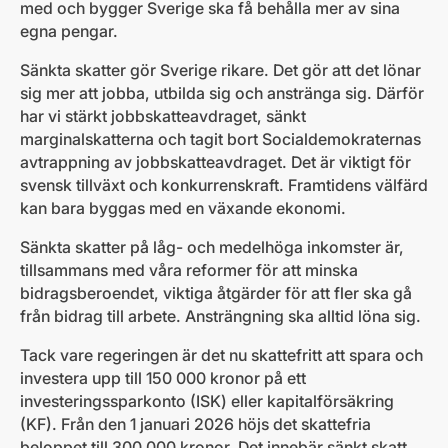
med och bygger Sverige ska få behålla mer av sina
egna pengar.
Sänkta skatter gör Sverige rikare. Det gör att det lönar
sig mer att jobba, utbilda sig och anstränga sig. Därför
har vi stärkt jobbskatteavdraget, sänkt
marginalskatterna och tagit bort Socialdemokraternas
avtrappning av jobbskatteavdraget. Det är viktigt för
svensk tillväxt och konkurrenskraft. Framtidens välfärd
kan bara byggas med en växande ekonomi.
Sänkta skatter på låg- och medelhöga inkomster är,
tillsammans med våra reformer för att minska
bidragsberoendet, viktiga åtgärder för att fler ska gå
från bidrag till arbete. Ansträngning ska alltid löna sig.
Tack vare regeringen är det nu skattefritt att spara och
investera upp till 150 000 kronor på ett
investeringssparkonto (ISK) eller kapitalförsäkring
(KF). Från den 1 januari 2026 höjs det skattefria
beloppet till 300 000 kronor. Det innebär sänkt skatt