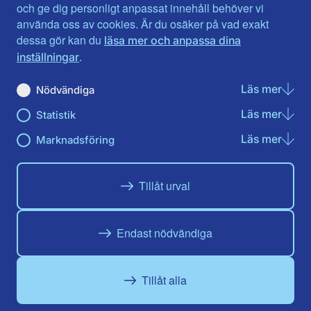
Jönköpings län
Västernorrland
och ge dig personligt anpassat innehåll behöver vi
Kalmar län
Västmanland
använda oss av cookies. Är du osäker på vad exakt
Kronobergs län
Örebro län
dessa gör kan du
läsa mer och anpassa dina
Norrbotten
Östergötland
.
inställningar
Skåne län
Läs mer
om N
Nödvändiga
Du hittar oss här på sociala medier
Läs mer
om St
Statistik
Facebook
Twitter
Instagram
Linkedin
Youtube
Läs mer
om Ma
Marknadsföring
Tillåt urval
Endast nödvändiga
Tillåt alla