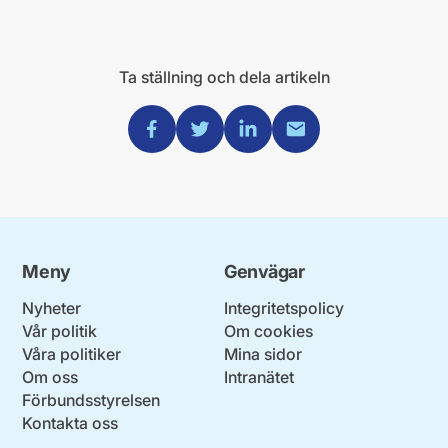
Ta ställning och dela artikeln
Dela via Facebook
Dela via Twitter
Dela via Linkedin
Dela via Mail
Meny
Genvägar
Nyheter
Integritetspolicy
Vår politik
Om cookies
Våra politiker
Mina sidor
Om oss
Intranätet
Förbundsstyrelsen
Kontakta oss