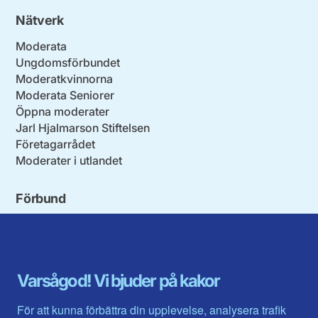
Nätverk
Moderata
Ungdomsförbundet
Moderatkvinnorna
Moderata Seniorer
Öppna moderater
Jarl Hjalmarson Stiftelsen
Företagarrådet
Moderater i utlandet
Förbund
Blekinge län
Stockholms stad och län
Dalarna
Södermanlands län
Gotland
Uppsala län
Gävleborg
Värmlands län
Varsågod! Vi bjuder på kakor
Halland
Västerbotten
Jämtlands län
Västra Götaland
För att kunna förbättra din upplevelse, analysera trafik