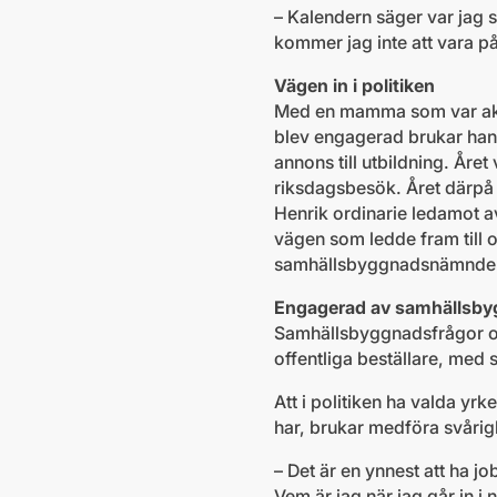
– Kalendern säger var jag s
kommer jag inte att vara p
Vägen in i politiken
Med en mamma som var akti
blev engagerad brukar han s
annons till utbildning. Åre
riksdagsbesök. Året därpå 
Henrik ordinarie ledamot 
vägen som ledde fram till
samhällsbyggnadsnämnden 
Engagerad av samhällsbyg
Samhällsbyggnadsfrågor oc
offentliga beställare, med 
Att i politiken ha valda 
har, brukar medföra svåri
– Det är en ynnest att ha jo
Vem är jag när jag går in i