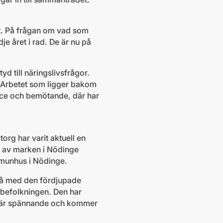
et. På frågan om vad som
je året i rad. De är nu på
yd till näringslivsfrågor.
a. Arbetet som ligger bakom
rvice och bemötande, där har
org har varit aktuell en
ar av marken i Nödinge
ommunhus i Nödinge.
i på med den fördjupade
v befolkningen. Den har
en är spännande och kommer