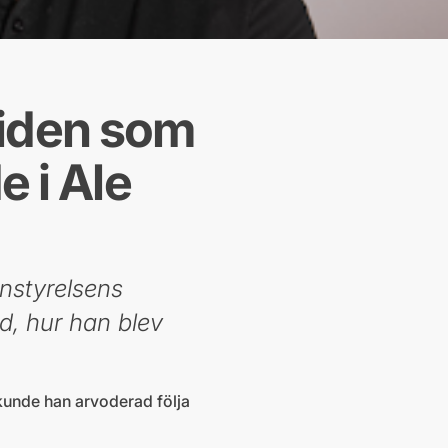
tiden som
 i Ale
nstyrelsens
od, hur han blev
 kunde han arvoderad följa