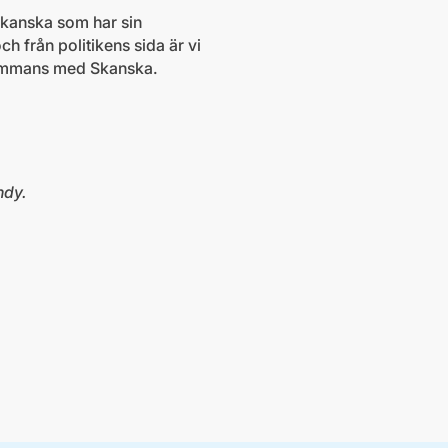
 Skanska som har sin
 från politikens sida är vi
llsammans med Skanska.
ndy.