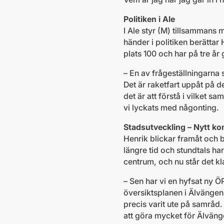
Politiken i Ale
I Ale styr (M) tillsammans
händer i politiken berättar 
plats 100 och har på tre år 
– En av frågeställningarna s
Det är raketfart uppåt på d
det är att förstå i vilket 
vi lyckats med någonting.
Stadsutveckling – Nytt 
Henrik blickar framåt och b
längre tid och stundtals ha
centrum, och nu står det kl
– Sen har vi en hyfsat ny Ö
översiktsplanen i Älvängen.
precis varit ute på samråd
att göra mycket för Älvänge