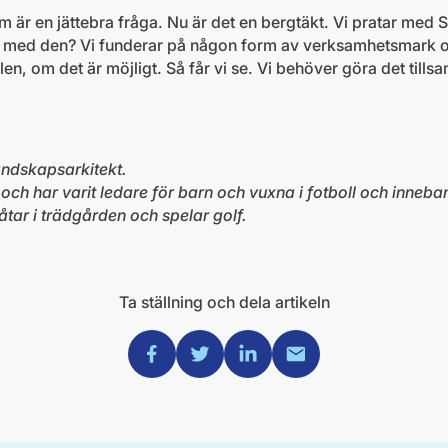
m är en jättebra fråga. Nu är det en bergtäkt. Vi pratar med
 med den? Vi funderar på någon form av verksamhetsmark och
ällen, om det är möjligt. Så får vi se. Vi behöver göra det ti
andskapsarkitekt.
och har varit ledare för barn och vuxna i fotboll och inneba
åtar i trädgården och spelar golf.
Ta ställning och dela artikeln
Dela via Facebook
Dela via Twitter
Dela via Linkedin
Dela via Mail