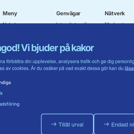
Meny
Genvägar
Nätverk
Nyheter
Integritetspolicy
Moderata
Vår politik
Om cookies
Ungdomsför
Våra politiker
Mina sidor
Moderatkvin
god! Vi bjuder på kakor
Om oss
Intranätet
Moderata Se
Förbundsstyrelsen
Öppna moder
Kontakta oss
Jarl Hjalmar
na förbättra din upplevelse, analysera trafik och ge dig personl
Stiftelsen
s av cookies. Är du osäker på vad exakt dessa gör kan du
läsa
Företagarråd
Moderater i u
ndiga
ik
adsföring
Tillåt urval
Endast n