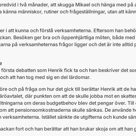
å bredvid i två månader, att skugga Mikael och hänga med på 
a känna människor, rutiner och frågeställningar, utan att kän
er i att kunna och förstå verksamheterna. Eftersom han behöv
 veckan. Besöken ger bra och öppenhjärtliga möten, både med
arna på verksamheternas frågor ligger och det är inte alltid
e
första debatten som Henrik fick ta och han beskriver det s
 och att han tog med sig en del lärdomar.
re och på fråga om hur det gick till berättar Henrik att de h
 Säröavtalet, där punkten om att de skulle jobba mot en skat
ltningarna om deras budgetbehov blev det pengar över. Till
m att pensionsomkostnaderna skulle sänkas. De använde h
ån verksamheterna. Istället sänkte de utgifterna och kunde sä
ackan fort och han berättar att han brukar skoja om att han 