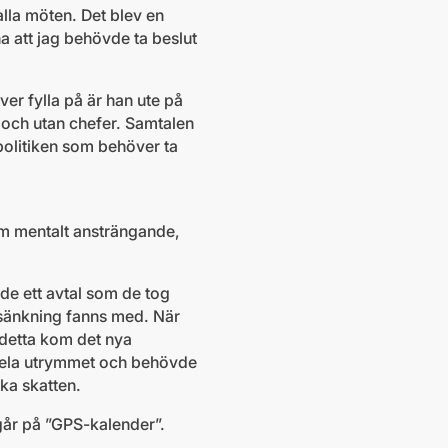
alla möten. Det blev en
na att jag behövde ta beslut
er fylla på är han ute på
 och utan chefer. Samtalen
 politiken som behöver ta
om mentalt ansträngande,
ade ett avtal som de tog
tesänkning fanns med. När
 detta kom det nya
ela utrymmet och behövde
nka skatten.
går på ”GPS-kalender”.