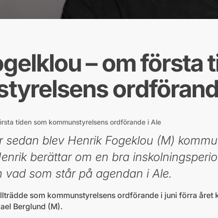
gelklou – om första 
yrelsens ordförande
örsta tiden som kommunstyrelsens ordförande i Ale
vår sedan blev Henrik Fogeklou (M) kommu
Henrik berättar om en bra inskolningsperi
och vad som står på agendan i Ale.
illträdde som kommunstyrelsens ordförande i juni förra året
ael Berglund (M).