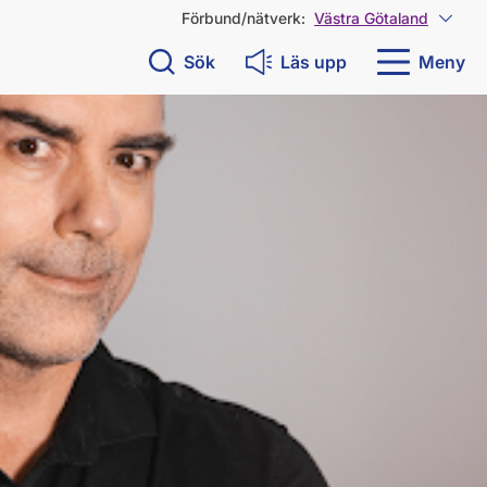
Förbund/nätverk:
Västra Götaland
Visa 
Sök
Läs upp
Meny