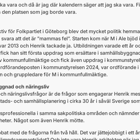
ka vara och då är jag där kalendern säger att jag ska vara. Fi
å den platsen som jag borde vara.
v för Folkpartiet i Göteborg blev det mycket politik hemma
vara att det är ”mammas fel”. Starten kom när M i Ale bjöd i
t var 2013 och Henrik tackade ja. Utbildningen varade ett år 
fick han sitt första uppdrag som ersättare i samhällsbyggn
av kommunfullmäktige och fick även uppdrag i kommunstyre
 ordförandeposten i kommunstyrelsen 2024, var ordförande i
och gruppledare för M i kommunfullmäktige.
gnad och näringsliv
h näringslivsfrågor är de frågor som engagerar Henrik mest
stads- och samhällsplanering i cirka 30 år i såväl Sverige som
yrkesprofessionella i samma sakpolitiska områden och nämnd
gheter. Något som även Henrik mötte.
bbat med de frågorna från två håll. Det var jättejobbigt i ett år
 nämndsammanträdet? Och inte vara Henrik arkitekten när jag 