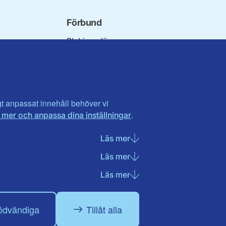
Förbund
Blekinge län
bundet
Dalarna
norna
Gotland
niorer
Gävleborg
ater
Halland
son
Visa fler ...
igt anpassat innehåll behöver vi
.
 mer och anpassa dina inställningar
et
tlandet
Läs mer
om Nödvändiga cookies
Läs mer
om Statistik cookies
Läs mer
om Marknadsföring cook
ödvändiga
Tillåt alla