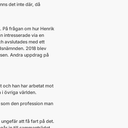
nns det inte där, då
. På frågan om hur Henrik
n intresserade via en
och avslutades med ett
adsnämnden. 2018 blev
lsen. Andra uppdrag på
 och han har arbetat mot
 i övriga världen.
er som den profession man
 ungefär att få fart på det.
går in till sammanträdet.