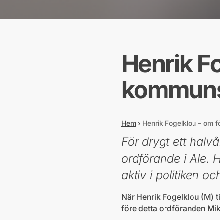
Henrik Fo
kommunst
Hem
›
Henrik Fogelklou – om f
För drygt ett hal
ordförande i Ale. 
aktiv i politiken 
När Henrik Fogelklou (M) t
före detta ordföranden Mik