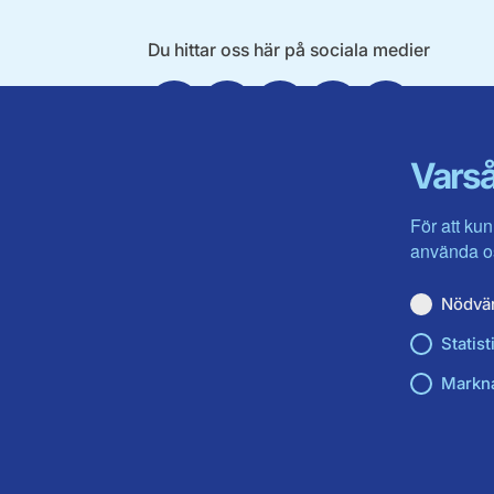
Du hittar oss här på sociala medier
Facebook
Twitter
Instagram
Linkedin
Youtube
Varså
För att kun
använda os
Nödvä
Statist
Markn