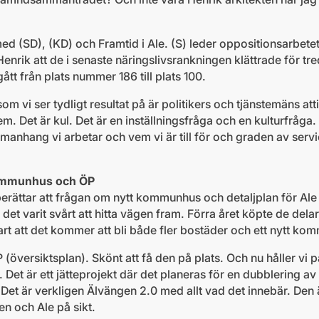
 med (SD), (KD) och Framtid i Ale. (S) leder oppositionsarbet
Henrik att de i senaste näringslivsrankningen klättrade för tred
gått från plats nummer 186 till plats 100.
om vi ser tydligt resultat på är politikers och tjänstemäns attit
em. Det är kul. Det är en inställningsfråga och en kulturfråg
sammanhang vi arbetar och vem vi är till för och graden av se
kommunhus och ÖP
erättar att frågan om nytt kommunhus och detaljplan för Ale t
r det varit svårt att hitta vägen fram. Förra året köpte de del
art att det kommer att bli både fler bostäder och ett nytt k
P (översiktsplan). Skönt att få den på plats. Och nu håller v
 Det är ett jätteprojekt där det planeras för en dubblering a
. Det är verkligen Älvängen 2.0 med allt vad det innebär. D
n och Ale på sikt.