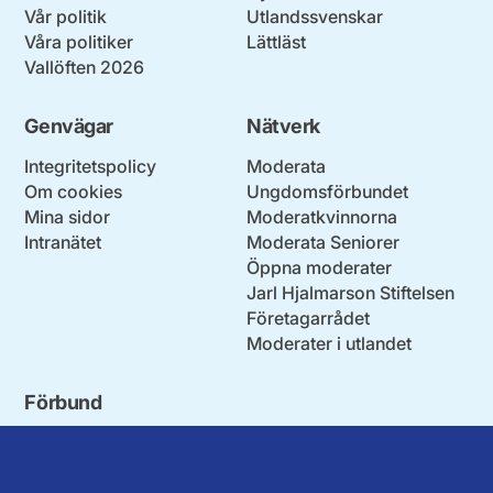
Vår politik
Utlandssvenskar
Våra politiker
Lättläst
Vallöften 2026
Genvägar
Nätverk
Integritetspolicy
Moderata
Om cookies
Ungdomsförbundet
Mina sidor
Moderatkvinnorna
Intranätet
Moderata Seniorer
Öppna moderater
Jarl Hjalmarson Stiftelsen
Företagarrådet
Moderater i utlandet
Förbund
Blekinge län
Stockholms stad och län
Dalarna
Södermanlands län
Gotland
Uppsala län