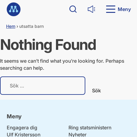
G
Till startsidan
å
Meny
Sök
Läs upp
d
i
Hem
›
utsatta barn
r
e
Nothing Found
k
t
t
i
It seems we can’t find what you’re looking for. Perhaps
l
searching can help.
l
i
S
n
ö
n
k
e
e
h
f
å
t
l
Meny
e
l
r
Engagera dig
Ring statsministern
:
Ulf Kristersson
Nyheter