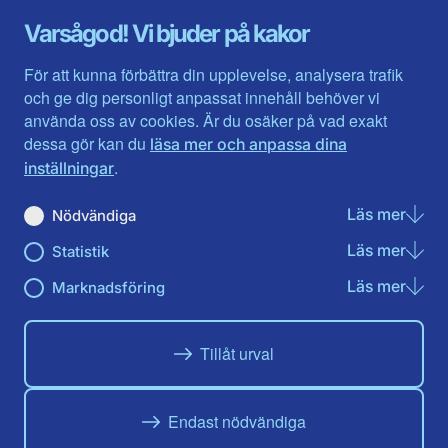
Gävleborg
Värmlands län
Varsågod! Vi bjuder på kakor
Halland
Västerbotten
Jämtlands län
Västra Götaland
För att kunna förbättra din upplevelse, analysera trafik
Jönköpings län
Västernorrland
och ge dig personligt anpassat innehåll behöver vi
Kalmar län
Västmanland
använda oss av cookies. Är du osäker på vad exakt
Kronobergs län
Örebro län
dessa gör kan du
läsa mer och anpassa dina
Norrbotten
Östergötland
.
inställningar
Skåne län
Läs mer
om N
Nödvändiga
Du hittar oss här på sociala medier
Läs mer
om St
Statistik
Facebook
X
Instagram
Linkedin
Youtube
Läs mer
om Ma
Marknadsföring
Tillåt urval
Endast nödvändiga