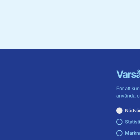
Varså
För att kun
använda os
Nödvä
Statist
Markn