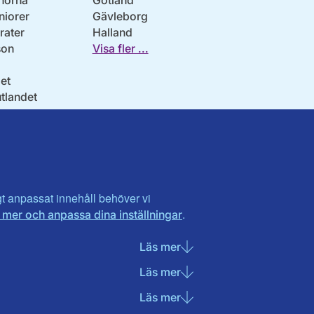
norna
Gotland
niorer
Gävleborg
ater
Halland
son
Visa fler ...
et
utlandet
igt anpassat innehåll behöver vi
.
 mer och anpassa dina inställningar
Läs mer
om Nödvändiga cookies
Läs mer
om Statistik cookies
Läs mer
om Marknadsföring cook