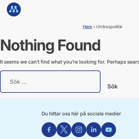
G
Till startsidan
å
d
i
Hem
›
Utrikespolitik
r
e
Nothing Found
k
t
t
i
It seems we can’t find what you’re looking for. Perhaps sear
l
l
S
i
ö
n
k
n
e
e
f
h
t
å
e
Du hittar oss här på sociala medier
l
r
l
:
Facebook
X
Instagram
Linkedin
Youtube