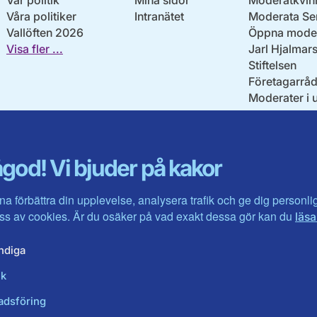
Vår politik
Mina sidor
Moderatkvin
Våra politiker
Intranätet
Moderata Se
Vallöften 2026
Öppna moder
Visa fler ...
Jarl Hjalmar
Stiftelsen
Företagarråd
Moderater i 
god! Vi bjuder på kakor
na förbättra din upplevelse, analysera trafik och ge dig personl
s av cookies. Är du osäker på vad exakt dessa gör kan du
läsa
ndiga
ik
adsföring