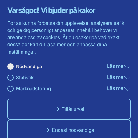
Gävleborg
Värmlands län
Varsågod! Vi bjuder på kakor
Halland
Västerbotten
Jämtlands län
Västra Götaland
För att kunna förbättra din upplevelse, analysera trafik
Jönköpings län
Västernorrland
och ge dig personligt anpassat innehåll behöver vi
Kalmar län
Västmanland
använda oss av cookies. Är du osäker på vad exakt
Kronobergs län
Örebro län
dessa gör kan du
läsa mer och anpassa dina
Norrbotten
Östergötland
.
inställningar
Skåne län
Läs mer
om N
Nödvändiga
Du hittar oss här på sociala medier
Läs mer
om St
Statistik
Facebook
X
Instagram
Linkedin
Youtube
Läs mer
om Ma
Marknadsföring
Tillåt urval
Endast nödvändiga