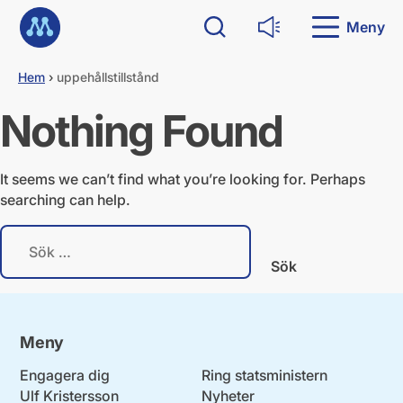
G
Till startsidan
å
Meny
Sök
Läs upp
d
i
Hem
›
uppehållstillstånd
r
e
Nothing Found
k
t
t
i
It seems we can’t find what you’re looking for. Perhaps
l
searching can help.
l
i
S
n
ö
n
k
e
e
h
f
å
t
l
Meny
e
l
r
Engagera dig
Ring statsministern
:
Ulf Kristersson
Nyheter