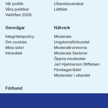
Vår politik
Utlandssvenskar
Våra politiker
Lättläst
Vallöften 2026
Genvägar
Nätverk
Integritetspolicy
Moderata
Om cookies
Ungdomsförbundet
Mina sidor
Moderatkvinnorna
Intranätet
Moderata Seniorer
Öppna moderater
Jarl Hjalmarson Stiftelsen
Företagarrådet
Moderater i utlandet
Förbund
Blekinge län
Stockholms stad och län
Dalarna
Södermanlands län
Gotland
Uppsala län